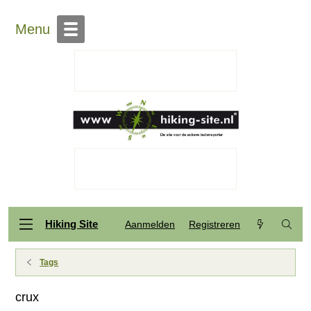
Menu
Hiking Site
Aanmelden
Registreren
Tags
crux