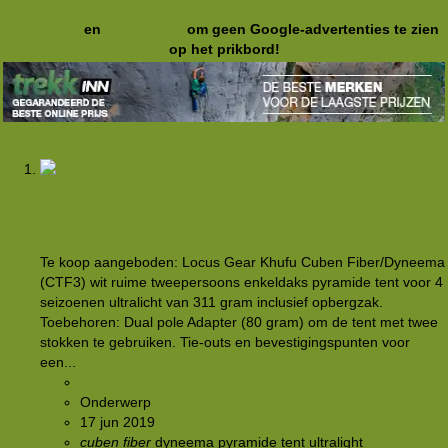
Registreer
en
meld je aan
om geen Google-advertenties te zien
op het prikbord!
[VERKOCHT]
Locus Gear Khufu Cuben Fiber 311
gram
Te koop aangeboden: Locus Gear Khufu Cuben Fiber/Dyneema
(CTF3) wit ruime tweepersoons enkeldaks pyramide tent voor 4
seizoenen ultralicht van 311 gram inclusief opbergzak.
Toebehoren: Dual pole Adapter (80 gram) om de tent met twee
stokken te gebruiken. Tie-outs en bevestigingspunten voor
een...
Bart Smulders
Onderwerp
17 jun 2019
cuben
fiber
dyneema
pyramide
tent
ultralight