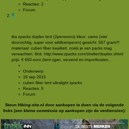
Reacties: 2
Forum:
Buitensportmarkt
L
tka zpacks duplex tent
tka zpacks duplex tent (2persoons) kleur: camo (niet
doorzichtig, super voor wildkamperen) gewicht: 567 gram!!!
materiaal: cuben fiber kwaliteit: zoals je van packs mag
verwachten. llink: http://www.zpacks.com/shelter/duplex.shtml
prijs: € 650 euro (tent zgan, verzend en importkosten...
Lein
Onderwerp
16 sep 2015
cuben
fiber
tent
ultralight
zpacks
Reacties: 5
Forum:
Buitensportmarkt
Steun Hiking-site.nl door aankopen te doen via de volgende
links (een kleine commissie op aankopen zijn de verdiensten):