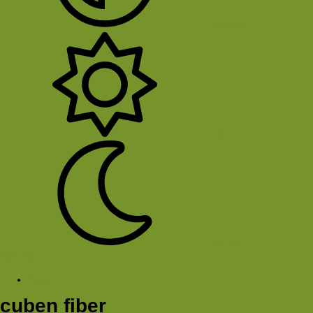
System
Licht
Donker
Sluit Menu
Tags
cuben fiber