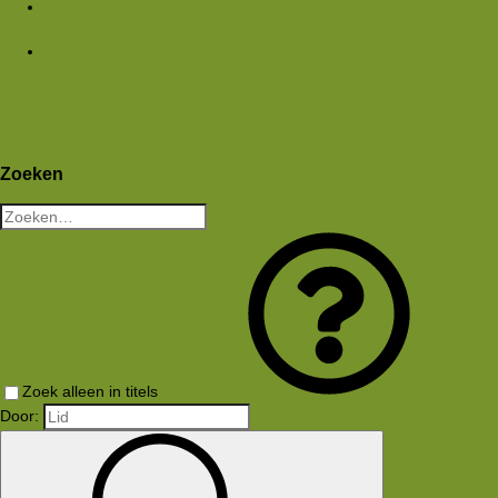
Media
Nieuwe media
Nieuwe reacties
Zoek media
Leden
Huidige bezoekers
Nieuwe profiel berichten
Aanmelden
Registreren
Wat is er nieuw
Zoeken
Zoeken
Zoek alleen in titels
Door: