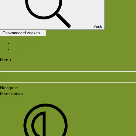
Zoek
Geavanceerd zoeken…
Laatste bijdragen
Registreer
Menu
Aanmelden
Registreren
Navigatie
Meer opties
Style variation