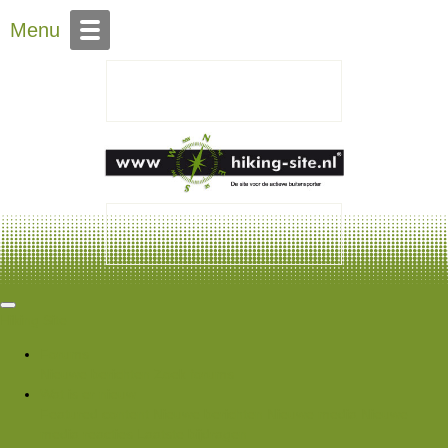
Over Hiking-site.nl
Menu
Hiking Site
Forums
Nieuwe berichten
Zoek forums
Wat is er nieuw
Featured content
Nieuwe berichten
Nieuwe media
Nieuwe
media reacties
Laatste bijdragen