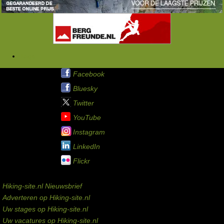
Tags
Hiking-site.nl op:
Facebook
Bluesky
Twitter
YouTube
Instagram
LinkedIn
Flickr
Service links
Hiking-site.nl Nieuwsbrief
Adverteren op Hiking-site.nl
Uw stages op Hiking-site.nl
Uw vacatures op Hiking-site.nl