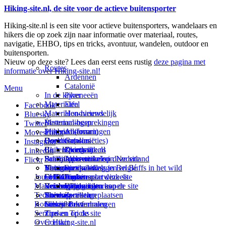
Hiking-site.nl, de site voor de actieve buitensporter
Hiking-site.nl is een site voor actieve buitensporters, wandelaars en
hikers die op zoek zijn naar informatie over materiaal, routes,
navigatie, EHBO, tips en tricks, avontuur, wandelen, outdoor en
buitensporten.
Nieuw op deze site? Lees dan eerst eens rustig
deze pagina met
Routes
informatie over Hiking-site.nl!
Ardennen
Catalonië
Menu
In de kijker
Pyreneeën
Materialen
Eifel
Facebook
Materialen-nieuws
Hondvriendelijk
Bluesky
Materiaal-besprekingen
Bestemmingen
Twitter
Prikbord (forum)
Materiaal-ervaringen
Andorra
Movescount
Goodies (winacties)
Boekrecensies
Deze site
Catalonië
Instagram
Club Hiking-site.nl
Buitensportwinkels
Zweden
Over mij
LinkedIn
Schrijfblok-artikelen
Buitensportwinkels in Nederland
Paalkamperen
Adverteren op deze site
Flickr
Virtuele exposities
Buitensportwinkels in Belgié
Navigatie
Thema-artikelen
Summit-vlaggen en Buffs in het wild
Jouw Hiking-site.nl
Fotoalbums
Online buitensportwinkels
EHBO
Andorra
Linken naar deze site
Materialen: kiezen en kopen
Reisboekhandels
Verzorging
Buitensportvacatures
Catalonië
Wijzigingen aan de site
Technieken
Thema-artikelen
Buitensportstageplaatsen
Sitemap
Zweden
Routes en Bestemmingen
Schrijfblokverhalen
Links
Nieuwsbrief
Service
Tips en Tricks
Zoeken op de site
Over Hiking-site.nl
Contact