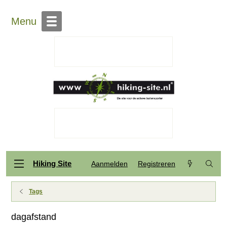
Menu
Hiking Site
Aanmelden
Registreren
Tags
dagafstand