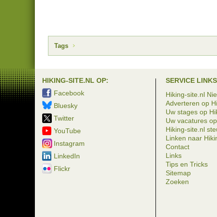
Tags
HIKING-SITE.NL OP:
SERVICE LINKS
Facebook
Hiking-site.nl Ni
Adverteren op Hi
Bluesky
Uw stages op Hik
Twitter
Uw vacatures op 
Hiking-site.nl st
YouTube
Linken naar Hikin
Instagram
Contact
Links
LinkedIn
Tips en Tricks
Flickr
Sitemap
Zoeken