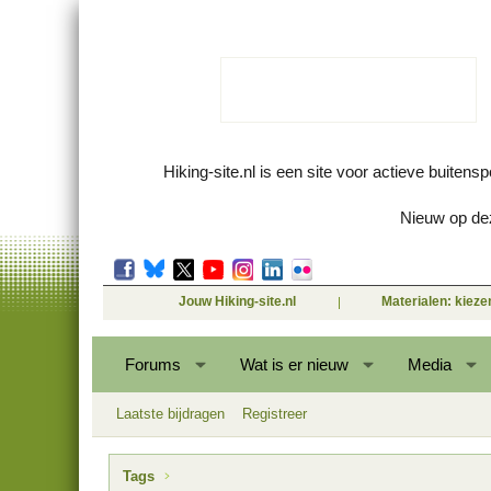
Hiking-site.nl is een site voor actieve buitens
Nieuw op dez
Jouw Hiking-site.nl
Materialen: kiez
Forums
Wat is er nieuw
Media
Laatste bijdragen
Registreer
Tags