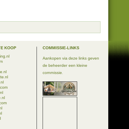
TE KOOP
COMMISSIE-LINKS
ng.nl
Aankopen via deze links geven
om
de beheerder een kleine
e.nl
commissie.
te.nl
nl
e.com
nl
.nl
.com
nl
nl
l