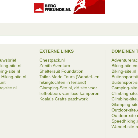
EXTERNE LINKS
DOMEINEN 
euwsbrief
Chestpack.nl
Adventureraci
king-site.nl
Zenith Aventura
Biking-site.c
ing-site.nl
Sheltersuit Foundation
Biking-site.nl
Hiking-site.nl
Tailor-Made Tours (Wandel- en
Buitensportsit
eunt
hikingtochten in Ierland)
Buitensport-si
g-site.nl
Glamping-Site.nl, dé site voor
Camping-site.
liefhebbers van luxe kamperen
Climbing-sit
Koala's Crafts patchwork
Climbing-site.
Glamping-site
Outdoor-site
Outdoor-site.
Speedhiking.
Wandel-site.n