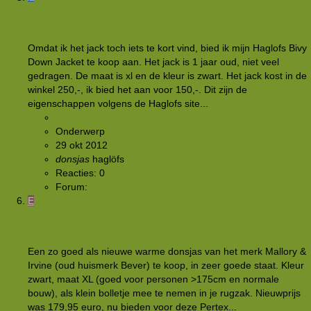
Te koop: Haglofs down jacket
Omdat ik het jack toch iets te kort vind, bied ik mijn Haglofs Bivy
Down Jacket te koop aan. Het jack is 1 jaar oud, niet veel
gedragen. De maat is xl en de kleur is zwart. Het jack kost in de
winkel 250,-, ik bied het aan voor 150,-. Dit zijn de
eigenschappen volgens de Haglofs site...
patrick
Onderwerp
29 okt 2012
donsjas
haglöfs
Reacties: 0
Forum:
Buitensportmarkt
E
Te koop: M&I Donsjas
Een zo goed als nieuwe warme donsjas van het merk Mallory &
Irvine (oud huismerk Bever) te koop, in zeer goede staat. Kleur
zwart, maat XL (goed voor personen >175cm en normale
bouw), als klein bolletje mee te nemen in je rugzak. Nieuwprijs
was 179,95 euro, nu bieden voor deze Pertex...