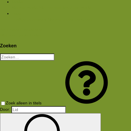
Media
Nieuwe media
Nieuwe reacties
Zoek media
Leden
Huidige bezoekers
Nieuwe profiel berichten
Aanmelden
Registreren
Wat is er nieuw
Zoeken
Zoeken
Zoek alleen in titels
Door: