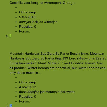
Geschikt voor berg- of wintersport. Graag...
ferdinand
Onderwerp
5 feb 2013
donsjas
jack
jas
winterjas
Reacties: 0
Forum:
Buitensportmarkt
J
Te Koop: Mountain Hardwear Sub Zero SL Parka
Mountain Hardwear Sub Zero SL Parka Beschrijving: Mountain
Hardwear Sub Zero SL Parka Prijs 199 Euro (Nieuw prijs 299,95
Euro) Kenmerken: Maat: M Kleur: Zwart Conditie: Nieuw Over
dit product: Winter beards are beneficial, but, winter beards can
only do so much in...
Joene
Onderwerp
4 nov 2012
dons
donsjas
jas
mountain hardwear
Reacties: 0
Forum:
Buitensportmarkt
P