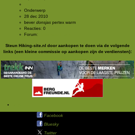
Explorist
Onderwerp
28 dec 2010
bever
donsjas
pertex
warm
Reacties: 0
Forum:
Buitensportmarkt
Steun Hiking-site.nl door aankopen te doen via de volgende
links (een kleine commissie op aankopen zijn de verdiensten):
Tags
Hiking-site.nl op:
Facebook
Bluesky
Twitter