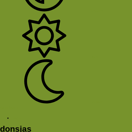
System
Licht
Donker
Sluit Menu
Tags
donsjas