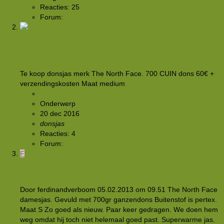
Reacties: 25
Forum:
Discussie: materialen
[TE KOOP AANGEBODEN]
Donsjas The North Face
pro 700
Te koop donsjas merk The North Face. 700 CUIN dons 60€ +
verzendingskosten Maat medium
caersbart
Onderwerp
20 dec 2016
donsjas
Reacties: 4
Forum:
Buitensportmarkt
F
North face donsjas dames maat s
Door ferdinandverboom 05.02.2013 om 09.51 The North Face
damesjas. Gevuld met 700gr ganzendons Buitenstof is pertex.
Maat S Zo goed als nieuw. Paar keer gedragen. We doen hem
weg omdat hij toch niet helemaal goed past. Superwarme jas.