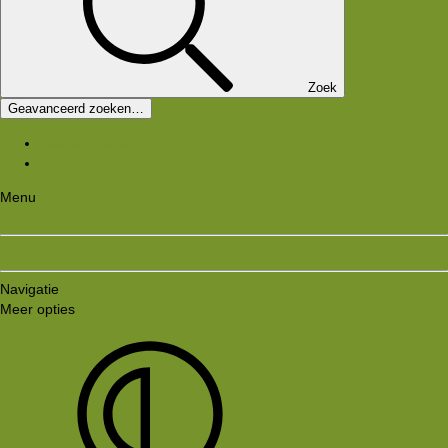
Zoek
Geavanceerd zoeken…
Laatste bijdragen
Registreer
Menu
Aanmelden
Registreren
Navigatie
Meer opties
Style variation