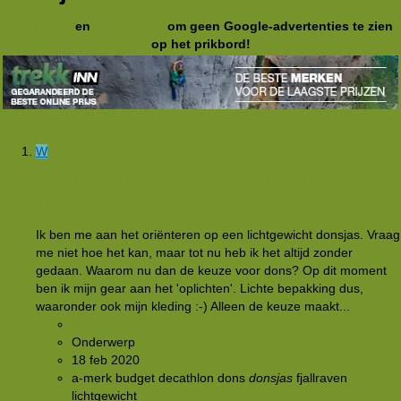
Registreer
en
meld je aan
om geen Google-advertenties te zien
op het prikbord!
W
Donsjas van A-merk of Decathlon? Ervaringen /
suggesties?
Ik ben me aan het oriënteren op een lichtgewicht donsjas. Vraag
me niet hoe het kan, maar tot nu heb ik het altijd zonder
gedaan. Waarom nu dan de keuze voor dons? Op dit moment
ben ik mijn gear aan het 'oplichten'. Lichte bepakking dus,
waaronder ook mijn kleding :-) Alleen de keuze maakt...
Woody
Onderwerp
18 feb 2020
a-merk
budget
decathlon
dons
donsjas
fjallraven
lichtgewicht