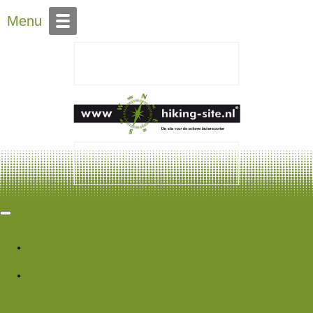
Over Hiking-site.nl
Menu
Hiking Site
Forums
Nieuwe berichten
Zoek forums
Wat is er nieuw
Featured content
Nieuwe berichten
Nieuwe media
Nieuwe
media reacties
Laatste bijdragen