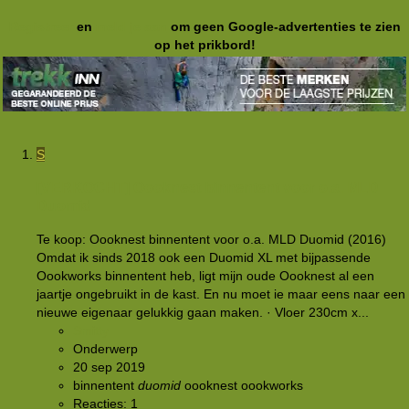
Registreer
en
meld je aan
om geen Google-advertenties te zien
op het prikbord!
S
[VERKOCHT]
Oooknest binnentent voor o.a. MLD
Duomid
Te koop: Oooknest binnentent voor o.a. MLD Duomid (2016)
Omdat ik sinds 2018 ook een Duomid XL met bijpassende
Oookworks binnentent heb, ligt mijn oude Oooknest al een
jaartje ongebruikt in de kast. En nu moet ie maar eens naar een
nieuwe eigenaar gelukkig gaan maken. · Vloer 230cm x...
Smitty
Onderwerp
20 sep 2019
binnentent
duomid
oooknest
oookworks
Reacties: 1