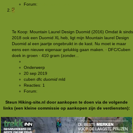
Forum:
Buitensportmarkt
S
[VERKOCHT]
Mountain Laurel Design Duomid in DFC
Te Koop: Mountain Laurel Design Duomid (2016) Omdat ik sinds
2018 ook een Duomid XL heb, ligt mijn Mountain laurel Design
Duomid al een jaartje ongebruikt in de kast. Nu moet ie maar
eens een nieuwe eigenaar gelukkig gaan maken. · DFC/Cuben
doek in groen · 410 gram (zonder...
Smitty
Onderwerp
20 sep 2019
cuben
dfc
duomid
mld
Reacties: 1
Forum:
Buitensportmarkt
Steun Hiking-site.nl door aankopen te doen via de volgende
links (een kleine commissie op aankopen zijn de verdiensten):