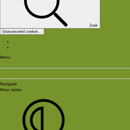
Zoek
Geavanceerd zoeken…
Laatste bijdragen
Registreer
Menu
Aanmelden
Registreren
Navigatie
Meer opties
Style variation