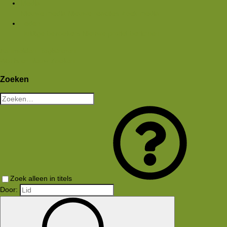
Media
Nieuwe media
Nieuwe reacties
Zoek media
Leden
Huidige bezoekers
Nieuwe profiel berichten
Aanmelden
Registreren
Wat is er nieuw
Zoeken
Zoeken
Zoek alleen in titels
Door: