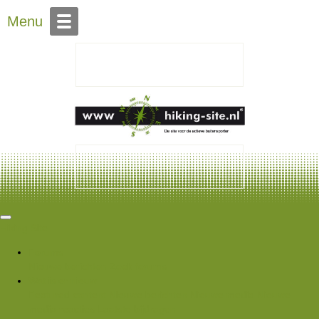
Over Hiking-site.nl
Menu
Hiking Site
Forums
Nieuwe berichten
Zoek forums
Wat is er nieuw
Featured content
Nieuwe berichten
Nieuwe media
Nieuwe
media reacties
Laatste bijdragen