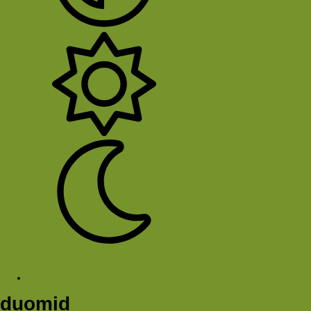
System
Licht
Donker
Sluit Menu
Tags
duomid