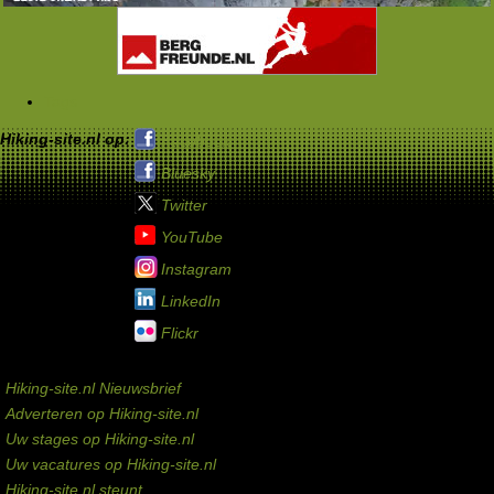
Tags
Hiking-site.nl op:
Facebook
Bluesky
Twitter
YouTube
Instagram
LinkedIn
Flickr
Service links
Hiking-site.nl Nieuwsbrief
Adverteren op Hiking-site.nl
Uw stages op Hiking-site.nl
Uw vacatures op Hiking-site.nl
Hiking-site.nl steunt