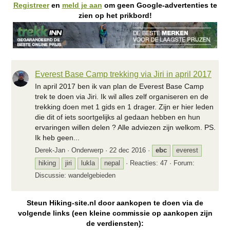
Registreer
en
meld je aan
om geen Google-advertenties te
zien op het prikbord!
Everest Base Camp trekking via Jiri in april 2017
In april 2017 ben ik van plan de Everest Base Camp
trek te doen via Jiri. Ik wil alles zelf organiseren en de
trekking doen met 1 gids en 1 drager. Zijn er hier leden
die dit of iets soortgelijks al gedaan hebben en hun
ervaringen willen delen ? Alle adviezen zijn welkom. PS.
Ik heb geen...
Derek-Jan
Onderwerp
22 dec 2016
ebc
everest
hiking
jiri
lukla
nepal
Reacties: 47
Forum:
Discussie: wandelgebieden
Steun Hiking-site.nl door aankopen te doen via de
volgende links (een kleine commissie op aankopen zijn
de verdiensten):