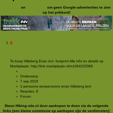
Registreer
en
meld je aan
om geen Google-advertenties te zien
op het prikbord!
R
[VERKOCHT]
Hilleberg Enan incl. footprint
Te koop Hilleberg Enan incl. footprint Alle info en details op
Marktplaats: http://link.marktplaats.nl/m1454232968
Robertjan
Onderwerp
7 sep 2019
1-persoons
eenpersoons
enan
hilleberg
tent
Reacties: 8
Forum:
Buitensportmarkt
Steun Hiking-site.nl door aankopen te doen via de volgende
links (een kleine commissie op aankopen zijn de verdiensten):