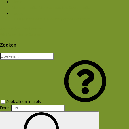
Media
Nieuwe media
Nieuwe reacties
Zoek media
Leden
Huidige bezoekers
Nieuwe profiel berichten
Aanmelden
Registreren
Wat is er nieuw
Zoeken
Zoeken
Zoek alleen in titels
Door: