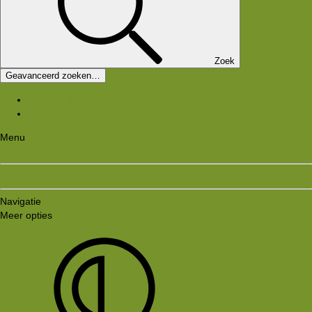
Zoek
Geavanceerd zoeken…
Laatste bijdragen
Registreer
Menu
Aanmelden
Registreren
Navigatie
Meer opties
Style variation