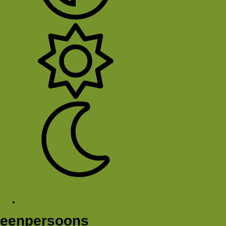
System
Licht
Donker
Sluit Menu
Tags
eenpersoons