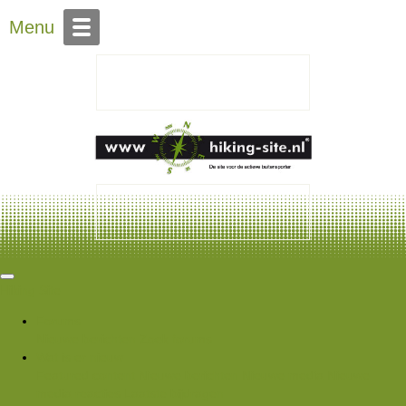
Over Hiking-site.nl
Menu
Hiking Site
Forums
Nieuwe berichten
Zoek forums
Wat is er nieuw
Featured content
Nieuwe berichten
Nieuwe media
Nieuwe
media reacties
Laatste bijdragen