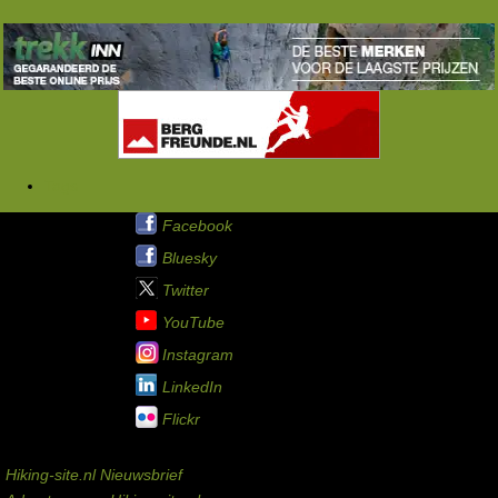
Tags
Hiking-site.nl op:
Facebook
Bluesky
Twitter
YouTube
Instagram
LinkedIn
Flickr
Service links
Hiking-site.nl Nieuwsbrief