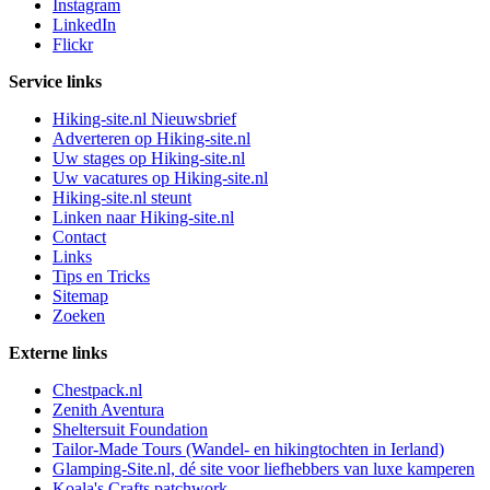
Instagram
LinkedIn
Flickr
Service links
Hiking-site.nl Nieuwsbrief
Adverteren op Hiking-site.nl
Uw stages op Hiking-site.nl
Uw vacatures op Hiking-site.nl
Hiking-site.nl steunt
Linken naar Hiking-site.nl
Contact
Links
Tips en Tricks
Sitemap
Zoeken
Externe links
Chestpack.nl
Zenith Aventura
Sheltersuit Foundation
Tailor-Made Tours (Wandel- en hikingtochten in Ierland)
Glamping-Site.nl, dé site voor liefhebbers van luxe kamperen
Koala's Crafts patchwork