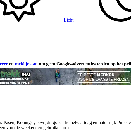
Licht
reer
en
meld je aan
om geen Google-advertenties te zien op het pr
 Pasen, Konings-, bevrijdings- en hemelvaartdag en natuurlijk Pinkste
l één van die weekenden gebruiken om...