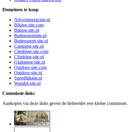
Domeinen te koop
Adventureracing.nl
Biking-site.com
Biking-site.nl
Buitensportsite.nl
Buitensport-site.nl
Camping-site.nl
Climbing-site.com
Climbing-site.nl
Glamping-site.nl
Outdoor-site.com
Outdoor-site.nl
Speedhiking.nl
Wandel-site.nl
Commissie-links
Aankopen via deze links geven de beheerder een kleine commissie.