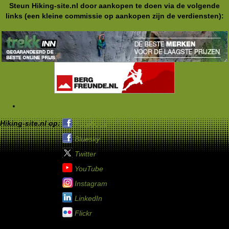
Steun Hiking-site.nl door aankopen te doen via de volgende
links (een kleine commissie op aankopen zijn de verdiensten):
Tags
Hiking-site.nl op:
Facebook
Bluesky
Twitter
YouTube
Instagram
LinkedIn
Flickr
Service links