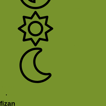
System
Licht
Donker
Sluit Menu
Tags
fizan