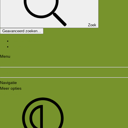
Zoek
Geavanceerd zoeken…
Laatste bijdragen
Registreer
Menu
Aanmelden
Registreren
Navigatie
Meer opties
Style variation