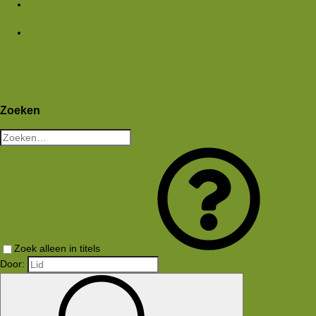
Media
Nieuwe media
Nieuwe reacties
Zoek media
Leden
Huidige bezoekers
Nieuwe profiel berichten
Aanmelden
Registreren
Wat is er nieuw
Zoeken
Zoeken
Zoek alleen in titels
Door: