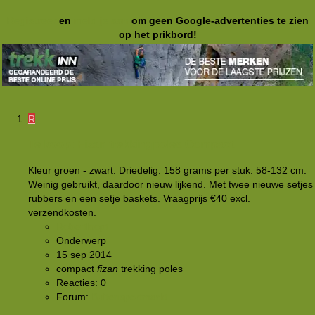
Registreer
en
meld je aan
om geen Google-advertenties te zien
op het prikbord!
R
Te koop: Fizan trekkingpoles Compact.
Kleur groen - zwart. Driedelig. 158 grams per stuk. 58-132 cm.
Weinig gebruikt, daardoor nieuw lijkend. Met twee nieuwe setjes
rubbers en een setje baskets. Vraagprijs €40 excl.
verzendkosten.
Robertloopt
Onderwerp
15 sep 2014
compact
fizan
trekking poles
Reacties: 0
Forum:
Buitensportmarkt