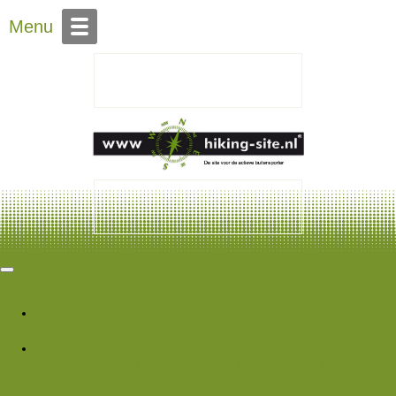
Over Hiking-site.nl
Menu
Hiking Site
Forums
Nieuwe berichten
Zoek forums
Wat is er nieuw
Featured content
Nieuwe berichten
Nieuwe media
Nieuwe
media reacties
Laatste bijdragen