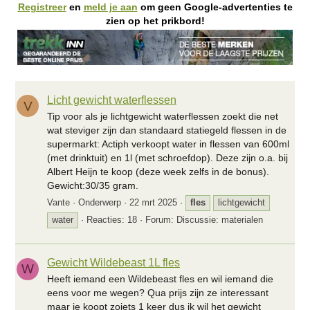
Registreer
en
meld je aan
om geen Google-advertenties te
zien op het prikbord!
Licht gewicht waterflessen
V
Tip voor als je lichtgewicht waterflessen zoekt die net
wat steviger zijn dan standaard statiegeld flessen in de
supermarkt: Actiph verkoopt water in flessen van 600ml
(met drinktuit) en 1l (met schroefdop). Deze zijn o.a. bij
Albert Heijn te koop (deze week zelfs in de bonus).
Gewicht:30/35 gram.
Vante
Onderwerp
22 mrt 2025
fles
lichtgewicht
water
Reacties: 18
Forum:
Discussie: materialen
Gewicht Wildebeast 1L fles
W
Heeft iemand een Wildebeast fles en wil iemand die
eens voor me wegen? Qua prijs zijn ze interessant
maar je koopt zoiets 1 keer dus ik wil het gewicht