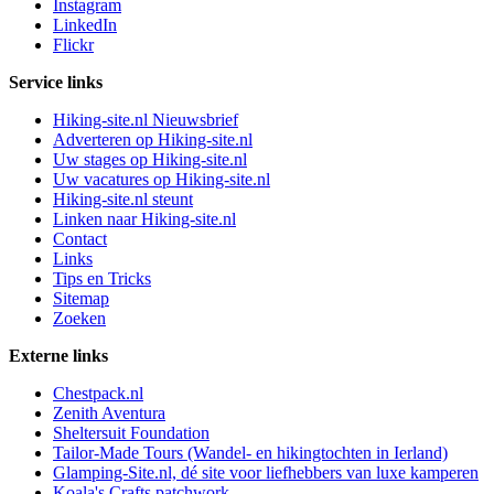
Instagram
LinkedIn
Flickr
Service links
Hiking-site.nl Nieuwsbrief
Adverteren op Hiking-site.nl
Uw stages op Hiking-site.nl
Uw vacatures op Hiking-site.nl
Hiking-site.nl steunt
Linken naar Hiking-site.nl
Contact
Links
Tips en Tricks
Sitemap
Zoeken
Externe links
Chestpack.nl
Zenith Aventura
Sheltersuit Foundation
Tailor-Made Tours (Wandel- en hikingtochten in Ierland)
Glamping-Site.nl, dé site voor liefhebbers van luxe kamperen
Koala's Crafts patchwork