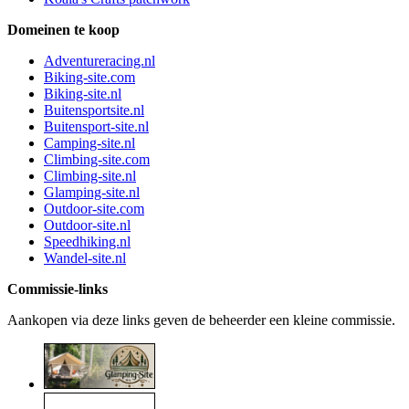
Domeinen te koop
Adventureracing.nl
Biking-site.com
Biking-site.nl
Buitensportsite.nl
Buitensport-site.nl
Camping-site.nl
Climbing-site.com
Climbing-site.nl
Glamping-site.nl
Outdoor-site.com
Outdoor-site.nl
Speedhiking.nl
Wandel-site.nl
Commissie-links
Aankopen via deze links geven de beheerder een kleine commissie.