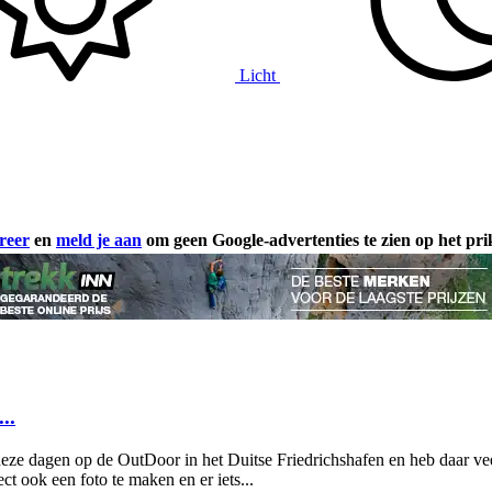
Licht
reer
en
meld je aan
om geen Google-advertenties te zien op het pr
..
deze dagen op de OutDoor in het Duitse Friedrichshafen en heb daar ve
t ook een foto te maken en er iets...