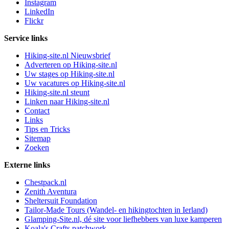
Instagram
LinkedIn
Flickr
Service links
Hiking-site.nl Nieuwsbrief
Adverteren op Hiking-site.nl
Uw stages op Hiking-site.nl
Uw vacatures op Hiking-site.nl
Hiking-site.nl steunt
Linken naar Hiking-site.nl
Contact
Links
Tips en Tricks
Sitemap
Zoeken
Externe links
Chestpack.nl
Zenith Aventura
Sheltersuit Foundation
Tailor-Made Tours (Wandel- en hikingtochten in Ierland)
Glamping-Site.nl, dé site voor liefhebbers van luxe kamperen
Koala's Crafts patchwork