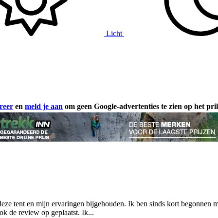
Licht
reer
en
meld je aan
om geen Google-advertenties te zien op het pr
eze tent en mijn ervaringen bijgehouden. Ik ben sinds kort begonnen m
k de review op geplaatst. Ik...