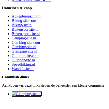
Domeinen te koop
Adventureracing.nl
Biking-site.com
Biking-site.nl
Buitensportsite.nl
Buitensport-site.nl
Camping-site.nl
Climbing-site.com
Climbing-site.nl
Glamping-site.nl
Outdoor-site.com
Outdoor-site.nl
Speedhiking.nl
Wandel-site.nl
Commissie-links
Aankopen via deze links geven de beheerder een kleine commissie.