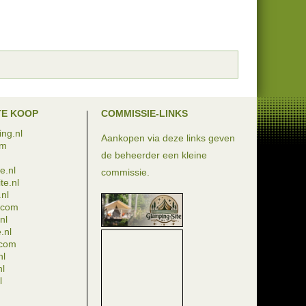
TE KOOP
COMMISSIE-LINKS
ng.nl
Aankopen via deze links geven
om
de beheerder een kleine
e.nl
commissie.
te.nl
nl
e.com
nl
.nl
.com
nl
nl
l