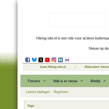
Hiking-site.nl is een site voor actieve buitens
Nieuw op dez
Jouw Hiking-site.nl
Materialen: kiez
Forums
Wat is er nieuw
Media
Laatste bijdragen
Registreer
Tags