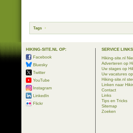
Tags
HIKING-SITE.NL OP:
SERVICE LINKS
Facebook
Hiking-site.nl Ni
Adverteren op Hi
Bluesky
Uw stages op Hik
Twitter
Uw vacatures op 
Hiking-site.nl st
YouTube
Linken naar Hikin
Instagram
Contact
Links
LinkedIn
Tips en Tricks
Flickr
Sitemap
Zoeken