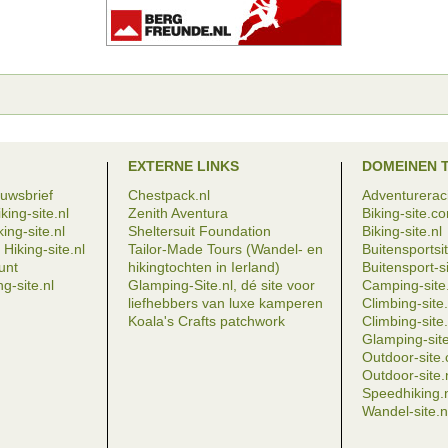
EXTERNE LINKS
DOMEINEN 
euwsbrief
Chestpack.nl
Adventureraci
king-site.nl
Zenith Aventura
Biking-site.c
ing-site.nl
Sheltersuit Foundation
Biking-site.nl
Hiking-site.nl
Tailor-Made Tours (Wandel- en
Buitensportsit
eunt
hikingtochten in Ierland)
Buitensport-si
g-site.nl
Glamping-Site.nl, dé site voor
Camping-site.
liefhebbers van luxe kamperen
Climbing-sit
Koala's Crafts patchwork
Climbing-site.
Glamping-site
Outdoor-site
Outdoor-site.
Speedhiking.
Wandel-site.n