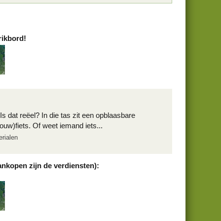
rikbord!
s dat reëel? In die tas zit een opblaasbare
uw)fiets. Of weet iemand iets...
erialen
ankopen zijn de verdiensten):