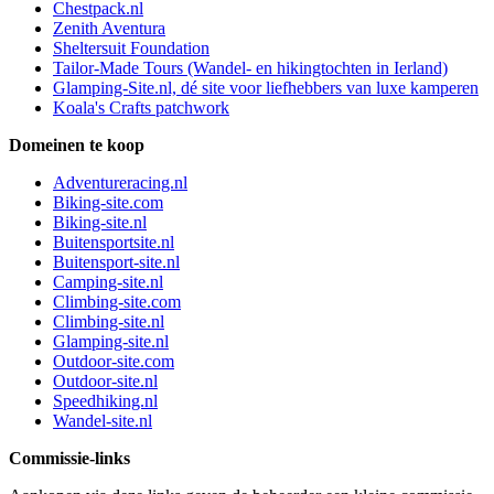
Chestpack.nl
Zenith Aventura
Sheltersuit Foundation
Tailor-Made Tours (Wandel- en hikingtochten in Ierland)
Glamping-Site.nl, dé site voor liefhebbers van luxe kamperen
Koala's Crafts patchwork
Domeinen te koop
Adventureracing.nl
Biking-site.com
Biking-site.nl
Buitensportsite.nl
Buitensport-site.nl
Camping-site.nl
Climbing-site.com
Climbing-site.nl
Glamping-site.nl
Outdoor-site.com
Outdoor-site.nl
Speedhiking.nl
Wandel-site.nl
Commissie-links