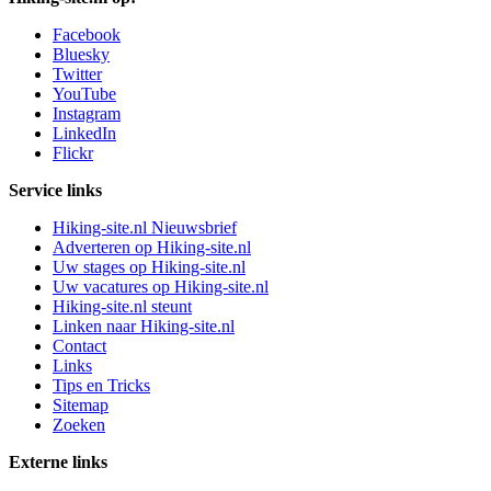
Facebook
Bluesky
Twitter
YouTube
Instagram
LinkedIn
Flickr
Service links
Hiking-site.nl Nieuwsbrief
Adverteren op Hiking-site.nl
Uw stages op Hiking-site.nl
Uw vacatures op Hiking-site.nl
Hiking-site.nl steunt
Linken naar Hiking-site.nl
Contact
Links
Tips en Tricks
Sitemap
Zoeken
Externe links