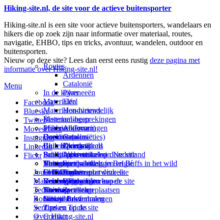
Hiking-site.nl, de site voor de actieve buitensporter
Hiking-site.nl is een site voor actieve buitensporters, wandelaars en
hikers die op zoek zijn naar informatie over materiaal, routes,
navigatie, EHBO, tips en tricks, avontuur, wandelen, outdoor en
buitensporten.
Nieuw op deze site? Lees dan eerst eens rustig
deze pagina met
Routes
informatie over Hiking-site.nl!
Ardennen
Catalonië
Menu
In de kijker
Pyreneeën
Materialen
Eifel
Facebook
Materialen-nieuws
Hondvriendelijk
Bluesky
Materiaal-besprekingen
Bestemmingen
Twitter
Prikbord (forum)
Materiaal-ervaringen
Andorra
Movescount
Goodies (winacties)
Boekrecensies
Deze site
Catalonië
Instagram
Club Hiking-site.nl
Buitensportwinkels
Zweden
Over mij
LinkedIn
Schrijfblok-artikelen
Buitensportwinkels in Nederland
Paalkamperen
Adverteren op deze site
Flickr
Virtuele exposities
Buitensportwinkels in Belgié
Navigatie
Thema-artikelen
Summit-vlaggen en Buffs in het wild
Jouw Hiking-site.nl
Fotoalbums
Online buitensportwinkels
EHBO
Andorra
Linken naar deze site
Materialen: kiezen en kopen
Reisboekhandels
Verzorging
Buitensportvacatures
Catalonië
Wijzigingen aan de site
Technieken
Thema-artikelen
Buitensportstageplaatsen
Sitemap
Zweden
Routes en Bestemmingen
Schrijfblokverhalen
Links
Nieuwsbrief
Service
Tips en Tricks
Zoeken op de site
Over Hiking-site.nl
Contact