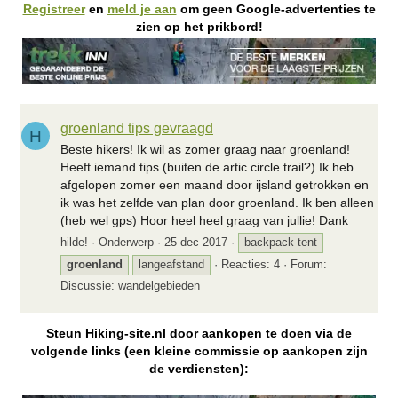
Registreer
en
meld je aan
om geen Google-advertenties te
zien op het prikbord!
groenland tips gevraagd
H
Beste hikers! Ik wil as zomer graag naar groenland!
Heeft iemand tips (buiten de artic circle trail?) Ik heb
afgelopen zomer een maand door ijsland getrokken en
ik was het zelfde van plan door groenland. Ik ben alleen
(heb wel gps) Hoor heel heel graag van jullie! Dank
hilde!
Onderwerp
25 dec 2017
backpack tent
groenland
langeafstand
Reacties: 4
Forum:
Discussie: wandelgebieden
Steun Hiking-site.nl door aankopen te doen via de
volgende links (een kleine commissie op aankopen zijn
de verdiensten):