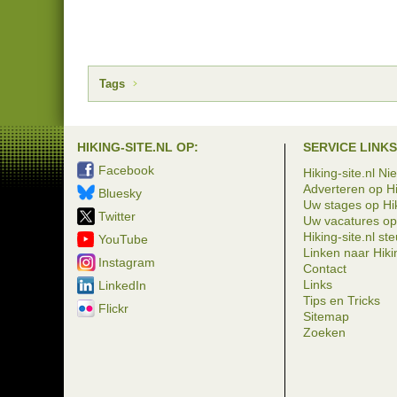
Tags
HIKING-SITE.NL OP:
SERVICE LINKS
Facebook
Hiking-site.nl Ni
Adverteren op Hi
Bluesky
Uw stages op Hik
Twitter
Uw vacatures op 
Hiking-site.nl st
YouTube
Linken naar Hikin
Instagram
Contact
Links
LinkedIn
Tips en Tricks
Flickr
Sitemap
Zoeken