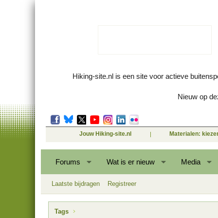
Hiking-site.nl is een site voor actieve buitens
Nieuw op dez
Jouw Hiking-site.nl
Materialen: kiez
Forums
Wat is er nieuw
Media
Laatste bijdragen
Registreer
Tags