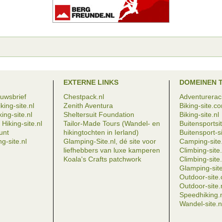
EXTERNE LINKS
DOMEINEN 
euwsbrief
Chestpack.nl
Adventureraci
king-site.nl
Zenith Aventura
Biking-site.c
ing-site.nl
Sheltersuit Foundation
Biking-site.nl
Hiking-site.nl
Tailor-Made Tours (Wandel- en
Buitensportsit
eunt
hikingtochten in Ierland)
Buitensport-si
g-site.nl
Glamping-Site.nl, dé site voor
Camping-site.
liefhebbers van luxe kamperen
Climbing-sit
Koala's Crafts patchwork
Climbing-site.
Glamping-site
Outdoor-site
Outdoor-site.
Speedhiking.
Wandel-site.n