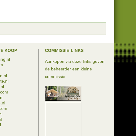
TE KOOP
COMMISSIE-LINKS
ng.nl
Aankopen via deze links geven
om
de beheerder een kleine
e.nl
commissie.
te.nl
nl
e.com
nl
.nl
.com
nl
nl
l