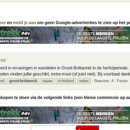
eer
en
meld je aan
om geen Google-advertenties te zien op het p
nië
 in ervaringen in wandelen in Groot-Brittannië in de herfstperiode. Na
vinden jullie geschikt, extra mooi (of juist niet). Bij voorbaat dank v
and
groot-brittannië
najaar
schotland
wales
Reacties: 4
Forum:
nkopen te doen via de volgende links (een kleine commissie op a