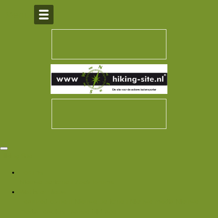
Over Hiking-site.nl
Menu
Hiking Site
Forums
Nieuwe berichten
Zoek forums
Wat is er nieuw
Featured content
Nieuwe berichten
Nieuwe media
Nieuwe
media reacties
Laatste bijdragen