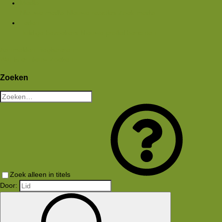
Media
Nieuwe media
Nieuwe reacties
Zoek media
Leden
Huidige bezoekers
Nieuwe profiel berichten
Aanmelden
Registreren
Wat is er nieuw
Zoeken
Zoeken
Zoek alleen in titels
Door: