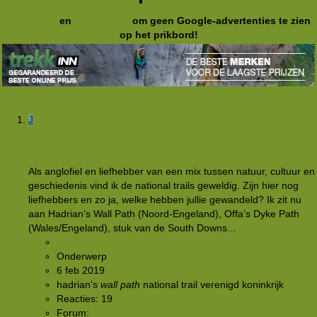
Registreer
en
meld je aan
om geen Google-advertenties te zien
op het prikbord!
J
National Trails (Verenigd koninkrijk)
Als anglofiel en liefhebber van een mix tussen natuur, cultuur en
geschiedenis vind ik de national trails geweldig. Zijn hier nog
liefhebbers en zo ja, welke hebben jullie gewandeld? Ik zit nu
aan Hadrian’s Wall Path (Noord-Engeland), Offa’s Dyke Path
(Wales/Engeland), stuk van de South Downs...
Jvt
Onderwerp
6 feb 2019
hadrian's
wall
path
national trail
verenigd koninkrijk
Reacties: 19
Forum:
Discussie: wandelgebieden