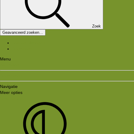
Zoek
Geavanceerd zoeken…
Laatste bijdragen
Registreer
Menu
Aanmelden
Registreren
Navigatie
Meer opties
Style variation