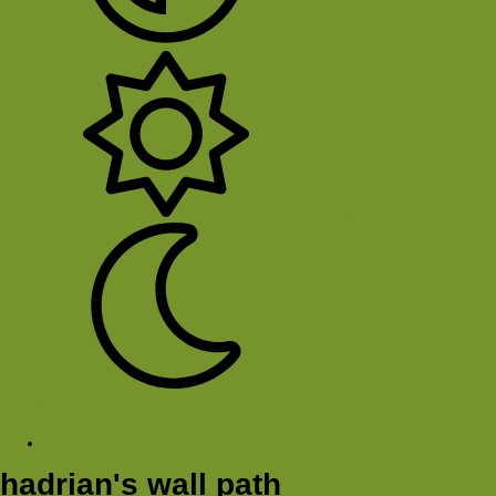
System
Licht
Donker
Sluit Menu
Tags
hadrian's wall path