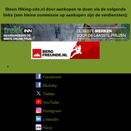
Steun Hiking-site.nl door aankopen te doen via de volgende
links (een kleine commissie op aankopen zijn de verdiensten):
Tags
Hiking-site.nl op:
Facebook
Bluesky
Twitter
YouTube
Instagram
LinkedIn
Flickr