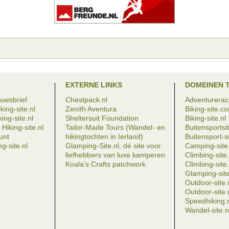
EXTERNE LINKS
DOMEINEN 
euwsbrief
Chestpack.nl
Adventureraci
king-site.nl
Zenith Aventura
Biking-site.c
ing-site.nl
Sheltersuit Foundation
Biking-site.nl
Hiking-site.nl
Tailor-Made Tours (Wandel- en
Buitensportsit
eunt
hikingtochten in Ierland)
Buitensport-si
g-site.nl
Glamping-Site.nl, dé site voor
Camping-site.
liefhebbers van luxe kamperen
Climbing-sit
Koala's Crafts patchwork
Climbing-site.
Glamping-site
Outdoor-site
Outdoor-site.
Speedhiking.
Wandel-site.n