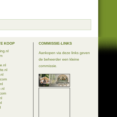
TE KOOP
COMMISSIE-LINKS
ng.nl
Aankopen via deze links geven
om
de beheerder een kleine
e.nl
commissie.
te.nl
nl
e.com
nl
.nl
.com
nl
nl
l