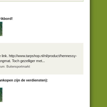
rikbord!
 link. http://www.tarpshop.nl/nl/product/hennessy-
gmat. Toch gezelliger met...
rum:
Buitensportmarkt
ankopen zijn de verdiensten):