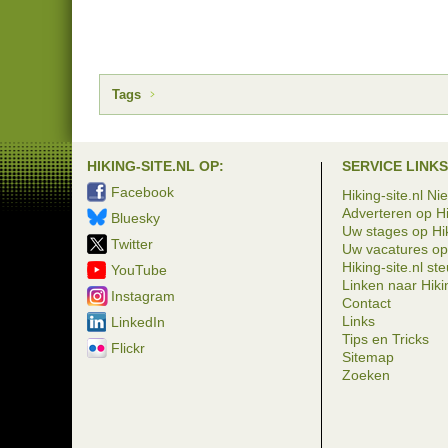
Tags
HIKING-SITE.NL OP:
SERVICE LINKS
Facebook
Hiking-site.nl Ni
Adverteren op Hi
Bluesky
Uw stages op Hik
Twitter
Uw vacatures op 
Hiking-site.nl st
YouTube
Linken naar Hikin
Instagram
Contact
Links
LinkedIn
Tips en Tricks
Flickr
Sitemap
Zoeken