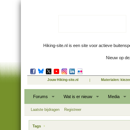
Hiking-site.nl is een site voor actieve buitens
Nieuw op dez
Jouw Hiking-site.nl
Materialen: kiez
Forums
Wat is er nieuw
Media
Laatste bijdragen
Registreer
Tags