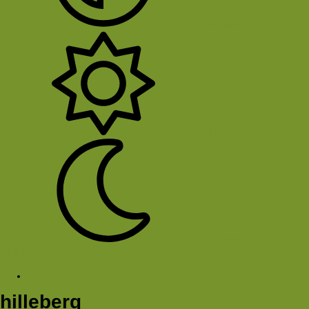
System
Licht
Donker
Sluit Menu
Tags
hilleberg