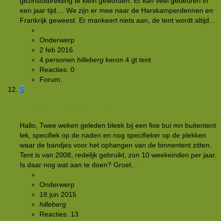
gezinsuitbreiding te klein geworden. Er kan veel gebeuren in
een jaar tijd.... We zijn er mee naar de Harskamperdennen en
Frankrijk geweest. Er mankeert niets aan, de tent wordt altijd...
hanoded
Onderwerp
2 feb 2016
4 personen
hilleberg
keron 4 gt
tent
Reacties: 0
Forum:
Buitensportmarkt
S
Hilleberg Namatj 2 GT lek
Hallo, Twee weken geleden bleek bij een fixe bui mn buitentent
lek, specifiek op de naden en nog specifieker op de plekken
waar de bandjes voor het ophangen van de binnentent zitten.
Tent is van 2008, redelijk gebruikt, zon 10 weekeinden per jaar.
Is daar nog wat aan te doen? Groet...
sanderd
Onderwerp
18 jun 2015
hilleberg
Reacties: 13