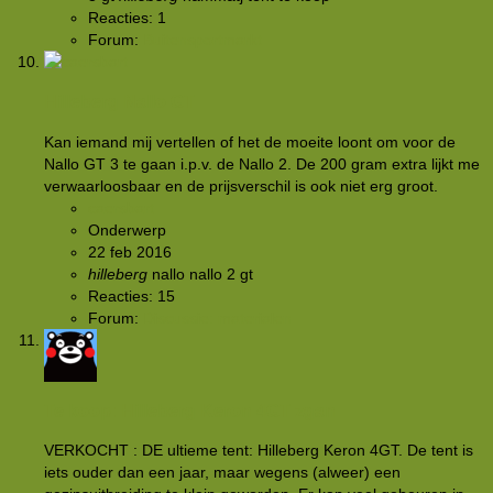
Reacties: 1
Forum:
Buitensportmarkt
Hilleberg Nallo GT
Kan iemand mij vertellen of het de moeite loont om voor de
Nallo GT 3 te gaan i.p.v. de Nallo 2. De 200 gram extra lijkt me
verwaarloosbaar en de prijsverschil is ook niet erg groot.
caersbart
Onderwerp
22 feb 2016
hilleberg
nallo
nallo 2 gt
Reacties: 15
Forum:
Discussie: materialen
Te koop: Hilleberg Keron 4GT zgan
VERKOCHT : DE ultieme tent: Hilleberg Keron 4GT. De tent is
iets ouder dan een jaar, maar wegens (alweer) een