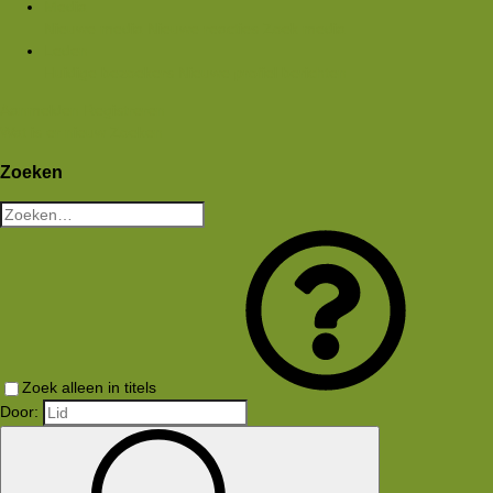
Media
Nieuwe media
Nieuwe reacties
Zoek media
Leden
Huidige bezoekers
Nieuwe profiel berichten
Aanmelden
Registreren
Wat is er nieuw
Zoeken
Zoeken
Zoek alleen in titels
Door: