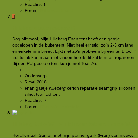
Reacties: 8
Forum:
Buitensportmarkt
R
Hilleberg gaatje repareren?
Dag allemaal, Mijn Hilleberg Enan tent heeft een gaatje
opgelopen in de buitentent. Niet heel ernstig, zo’n 2-3 cm lang
en enkele mm breed. Lijkt niet zo’n probleem bij een tent, toch?
Echter, ik kan maar niet vinden hoe ik dit zal kunnen repareren.
Bij een PU-gecoate tent kun je met Tear-Aid...
Robertjan
Onderwerp
5 mei 2018
enan
gaatje
hilleberg
kerlon
reparatie
seamgrip
siliconen
silnet
tear-aid
tent
Reacties: 7
Forum:
Discussie: materialen
Hilleberg Nallo 3GT of Fjallraven keb endurance 3?
Hoi allemaal, Samen met mijn partner ga ik (Fran) een nieuwe