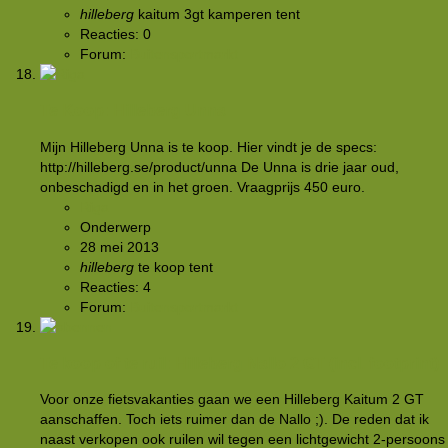
hilleberg
kaitum 3gt
kamperen
tent
Reacties: 0
Forum:
Buitensportmarkt
Te Koop: Hilleberg Unna
Mijn Hilleberg Unna is te koop. Hier vindt je de specs:
http://hilleberg.se/product/unna De Unna is drie jaar oud,
onbeschadigd en in het groen. Vraagprijs 450 euro.
Riga
Onderwerp
28 mei 2013
hilleberg
te koop
tent
Reacties: 4
Forum:
Buitensportmarkt
Te koop of te ruil: Hilleberg Nallo 2 GT (incl. footprint)
Voor onze fietsvakanties gaan we een Hilleberg Kaitum 2 GT
aanschaffen. Toch iets ruimer dan de Nallo ;). De reden dat ik
naast verkopen ook ruilen wil tegen een lichtgewicht 2-persoons