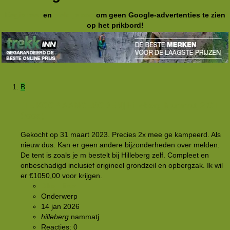
Registreer
en
meld je aan
om geen Google-advertenties te zien
op het prikbord!
B
[TE KOOP AANGEBODEN]
Hilleberg Nammatj 2 GT
(rood)
Gekocht op 31 maart 2023. Precies 2x mee ge kampeerd. Als
nieuw dus. Kan er geen andere bijzonderheden over melden.
De tent is zoals je m bestelt bij Hilleberg zelf. Compleet en
onbeschadigd inclusief origineel grondzeil en opbergzak. Ik wil
er €1050,00 voor krijgen.
Bike_Hiker
Onderwerp
14 jan 2026
hilleberg
nammatj
Reacties: 0