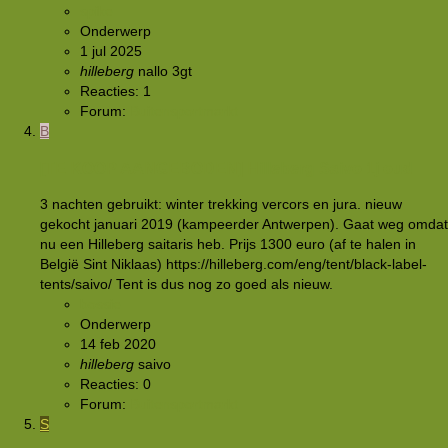
spike
Onderwerp
1 jul 2025
hilleberg
nallo 3gt
Reacties: 1
Forum:
Buitensportmarkt
B
[TE KOOP AANGEBODEN]
Hilleberg Saivo 1j oud
3 nachten gebruikt: winter trekking vercors en jura. nieuw
gekocht januari 2019 (kampeerder Antwerpen). Gaat weg omdat
nu een Hilleberg saitaris heb. Prijs 1300 euro (af te halen in
België Sint Niklaas) https://hilleberg.com/eng/tent/black-label-
tents/saivo/ Tent is dus nog zo goed als nieuw.
bossie
Onderwerp
14 feb 2020
hilleberg
saivo
Reacties: 0
Forum:
Buitensportmarkt
S