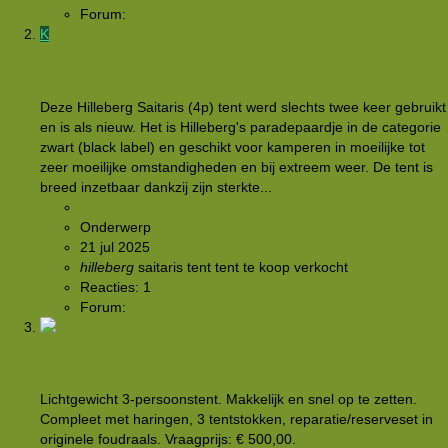
Forum:
Buitensportmarkt
K
[VERKOCHT]
Hilleberg Saitaris
Deze Hilleberg Saitaris (4p) tent werd slechts twee keer gebruikt
en is als nieuw. Het is Hilleberg's paradepaardje in de categorie
zwart (black label) en geschikt voor kamperen in moeilijke tot
zeer moeilijke omstandigheden en bij extreem weer. De tent is
breed inzetbaar dankzij zijn sterkte...
Koenraad Blansaer
Onderwerp
21 jul 2025
hilleberg
saitaris
tent
tent te koop
verkocht
Reacties: 1
Forum:
Buitensportmarkt
[VERKOCHT]
Hilleberg Nallo 3GT
Lichtgewicht 3-persoonstent. Makkelijk en snel op te zetten.
Compleet met haringen, 3 tentstokken, reparatie/reserveset in
originele foudraals. Vraagprijs: € 500,00.