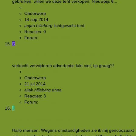
gebruiken, willen we deze tent verkopen. Nieuwpijs €...
zonneroos
Onderwerp
14 sep 2014
anjan
hilleberg
lichtgewicht
tent
Reacties: 0
Forum:
Buitensportmarkt
D
Hilleberg Unna groen 5 nachten gebruikt
verkocht verwijderen advertentie lukt niet, tip graag?!
de groene tuinman
Onderwerp
21 jul 2014
allak
hilleberg
unna
Reacties: 3
Forum:
Buitensportmarkt
J
Te koop Hilleberg Nallo 3gt
Hallo mensen, Wegens omstandigheden zie ik mij genoodzaakt