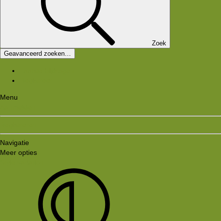
Zoek
Geavanceerd zoeken…
Laatste bijdragen
Registreer
Menu
Aanmelden
Registreren
Navigatie
Meer opties
Style variation