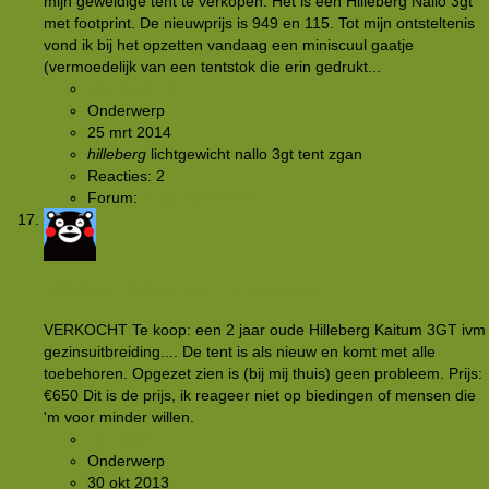
mijn geweldige tent te verkopen. Het is een Hilleberg Nallo 3gt
met footprint. De nieuwprijs is 949 en 115. Tot mijn ontsteltenis
vond ik bij het opzetten vandaag een miniscuul gaatje
(vermoedelijk van een tentstok die erin gedrukt...
jolandavanrijn
Onderwerp
25 mrt 2014
hilleberg
lichtgewicht
nallo 3gt
tent
zgan
Reacties: 2
Forum:
Buitensportmarkt
Hilleberg Kaitum 3GT - nieuwstaat
VERKOCHT Te koop: een 2 jaar oude Hilleberg Kaitum 3GT ivm
gezinsuitbreiding.... De tent is als nieuw en komt met alle
toebehoren. Opgezet zien is (bij mij thuis) geen probleem. Prijs:
€650 Dit is de prijs, ik reageer niet op biedingen of mensen die
'm voor minder willen.
hanoded
Onderwerp
30 okt 2013