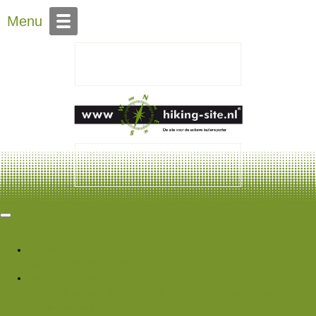
Over Hiking-site.nl
Menu
Hiking Site
Forums
Nieuwe berichten
Zoek forums
Wat is er nieuw
Featured content
Nieuwe berichten
Nieuwe media
Nieuwe
media reacties
Laatste bijdragen