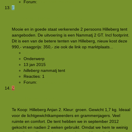
Forum:
Discussie: materialen
E
TK mooie hilleberg 2 nammatj GT
Mooie en in goede staat verkerende 2 persoons Hilleberg tent
aangeboden. De uitvoering is een Nammatj 2 GT. Incl footprint.
Dit is een van de betere tenten van Hilleberg, nieuw kost deze
990,- vraagprijs: 350,- zie ook de link op marktplaats...
Elisemvw
Onderwerp
13 jan 2015
hilleberg
nammatj
tent
Reacties: 1
Forum:
Buitensportmarkt
Z
TK: Hilleberg Anjan 2
Te Koop: Hilleberg Anjan 2. Kleur: groen. Gewicht 1,7 kg. Ideaal
voor de lichtgewichtkampeerders en grammenjagers. Veel
ruimte en comfort. De tent hebben we in september 2012
gekocht en nadien 2 weken gebruikt. Omdat we hem te weinig