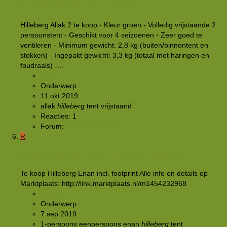
[VERKOCHT]
Hilleberg Allak 2
Hilleberg Allak 2 te koop - Kleur groen - Volledig vrijstaande 2
persoonstent - Geschikt voor 4 seizoenen - Zeer goed te
ventileren - Minimum gewicht: 2,8 kg (buiten/binnentent en
stokken) - Ingepakt gewicht: 3,3 kg (totaal met haringen en
foudraals) -...
Smitty
Onderwerp
11 okt 2019
allak
hilleberg
tent
vrijstaand
Reacties: 1
Forum:
Buitensportmarkt
R
[VERKOCHT]
Hilleberg Enan incl. footprint
Te koop Hilleberg Enan incl. footprint Alle info en details op
Marktplaats: http://link.marktplaats.nl/m1454232968
Robertjan
Onderwerp
7 sep 2019
1-persoons
eenpersoons
enan
hilleberg
tent