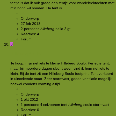
tentje is dat ik ook graag een tentje voor wandeltrektochten met
m'n hond wil houden. De tent is...
abennen
Onderwerp
27 feb 2013
2-persoons
hilleberg
nallo 2 gt
Reacties: 4
Forum:
Buitensportmarkt
B
Hilleberg Soulo
Te koop, mijn net iets te kleine Hilleberg Soulo. Perfecte tent,
maar bij meerdere dagen slecht weer, vind ik hem net iets te
klein. Bij de tent zit een Hilleberg Soulo footprint. Tent verkeerd
in uitstekende staat. Zeer stormvast, goede ventilatie mogelijk,
hoewel condens vorming altijd...
bsadvies
Onderwerp
1 okt 2012
1 persoons
4 seizoenen tent
hilleberg
soulo
stormvast
Reacties: 0
Forum:
Buitensportmarkt