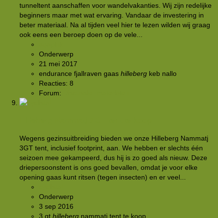
tunneltent aanschaffen voor wandelvakanties. Wij zijn redelijke
beginners maar met wat ervaring. Vandaar de investering in
beter materiaal. Na al tijden veel hier te lezen wilden wij graag
ook eens een beroep doen op de vele...
agapluk
Onderwerp
21 mei 2017
endurance
fjallraven
gaas
hilleberg
keb
nallo
Reacties: 8
Forum:
Discussie: materialen
Hilleberg Nammatj 3 GT tent te koop
Wegens gezinsuitbreiding bieden we onze Hilleberg Nammatj
3GT tent, inclusief footprint, aan. We hebben er slechts één
seizoen mee gekampeerd, dus hij is zo goed als nieuw. Deze
driepersoonstent is ons goed bevallen, omdat je voor elke
opening gaas kunt ritsen (tegen insecten) en er veel...
cyclista!
Onderwerp
3 sep 2016
3 gt
hilleberg
nammatj
tent te koop