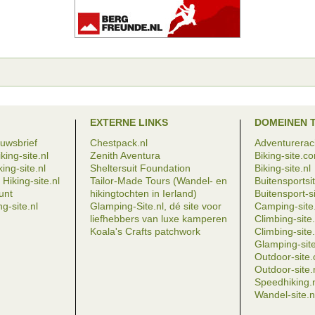
EXTERNE LINKS
DOMEINEN 
euwsbrief
Chestpack.nl
Adventureraci
king-site.nl
Zenith Aventura
Biking-site.c
ing-site.nl
Sheltersuit Foundation
Biking-site.nl
Hiking-site.nl
Tailor-Made Tours (Wandel- en
Buitensportsit
eunt
hikingtochten in Ierland)
Buitensport-si
g-site.nl
Glamping-Site.nl, dé site voor
Camping-site.
liefhebbers van luxe kamperen
Climbing-sit
Koala's Crafts patchwork
Climbing-site.
Glamping-site
Outdoor-site
Outdoor-site.
Speedhiking.
Wandel-site.n