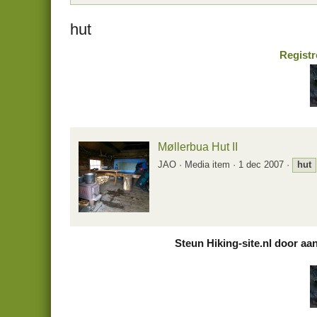
hut
Registr
Møllerbua Hut II
JAO
Media item
1 dec 2007
hut
Steun Hiking-site.nl door aa