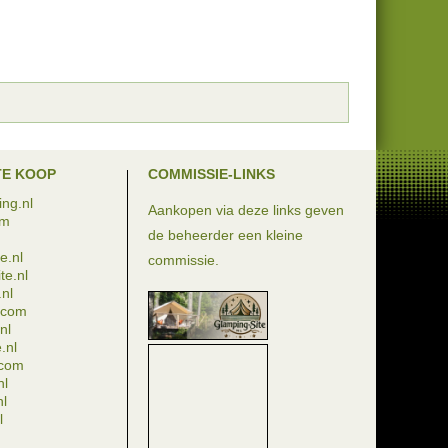
TE KOOP
COMMISSIE-LINKS
ng.nl
Aankopen via deze links geven
om
de beheerder een kleine
e.nl
commissie.
te.nl
nl
e.com
nl
.nl
.com
nl
nl
l