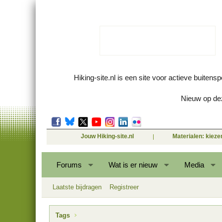
Hiking-site.nl is een site voor actieve buitens
Nieuw op dez
Jouw Hiking-site.nl
Materialen: kiez
Forums
Wat is er nieuw
Media
Laatste bijdragen
Registreer
Tags