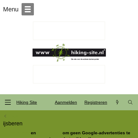
Over Hiking-site.nl
Menu
Hiking Site
Aanmelden
Registreren
Tags
ijsberen
Registreer
en
meld je aan
om geen Google-advertenties te