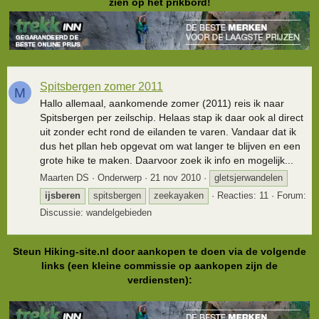
zien op het prikbord!
Spitsbergen zomer 2011
M
Hallo allemaal, aankomende zomer (2011) reis ik naar
Spitsbergen per zeilschip. Helaas stap ik daar ook al direct
uit zonder echt rond de eilanden te varen. Vandaar dat ik
dus het pllan heb opgevat om wat langer te blijven en een
grote hike te maken. Daarvoor zoek ik info en mogelijk...
Maarten DS
Onderwerp
21 nov 2010
gletsjerwandelen
ijsberen
spitsbergen
zeekayaken
Reacties: 11
Forum:
Discussie: wandelgebieden
Steun Hiking-site.nl door aankopen te doen via de volgende
links (een kleine commissie op aankopen zijn de
verdiensten):