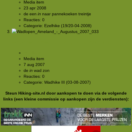
Media item
23 apr 2008
de
een
in
naar
pannekoeken
treintje
Reacties: 0
Categorie: Ezelhike (19/20-04-2008)
Wadlopen_Ameland_-_Augustus_2007_033
mnnijland
Media item
7 aug 2007
de
in
wad
zon
Reacties: 0
Categorie: Wadhike III (03-08-2007)
Steun Hiking-site.nl door aankopen te doen via de volgende
links (een kleine commissie op aankopen zijn de verdiensten):