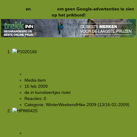
Registreer
en
meld je aan
om geen Google-advertenties te zien
op het prikbord!
P1020166
Ekkel
Media item
16 feb 2009
de
in
kunstwerkjes
rivier
Reacties: 0
Categorie: WinterWeekendHike 2009 (13/16-02-2009)
HPIM0425
Borst_A