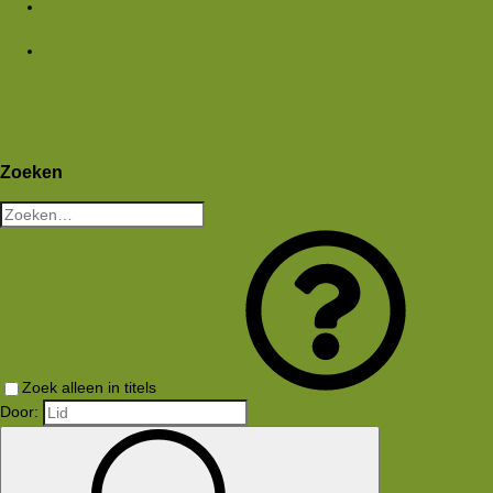
Media
Nieuwe media
Nieuwe reacties
Zoek media
Leden
Huidige bezoekers
Nieuwe profiel berichten
Aanmelden
Registreren
Wat is er nieuw
Zoeken
Zoeken
Zoek alleen in titels
Door: