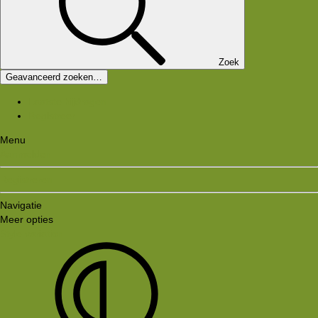
Zoek
Geavanceerd zoeken…
Laatste bijdragen
Registreer
Menu
Aanmelden
Registreren
Navigatie
Meer opties
Style variation