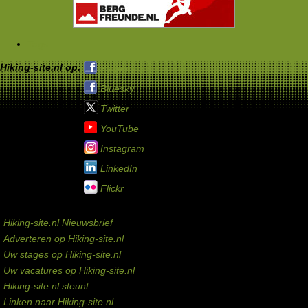
Tags
Hiking-site.nl op:
Facebook
Bluesky
Twitter
YouTube
Instagram
LinkedIn
Flickr
Service links
Hiking-site.nl Nieuwsbrief
Adverteren op Hiking-site.nl
Uw stages op Hiking-site.nl
Uw vacatures op Hiking-site.nl
Hiking-site.nl steunt
Linken naar Hiking-site.nl