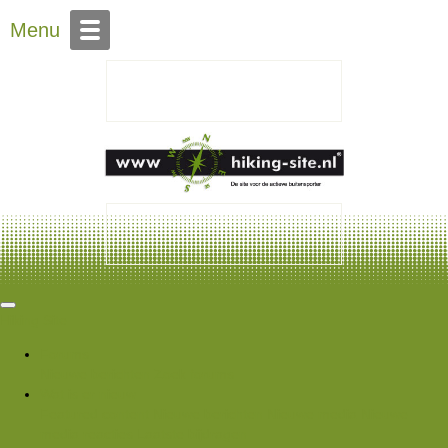
Over Hiking-site.nl
Menu
Hiking Site
Forums
Nieuwe berichten
Zoek forums
Wat is er nieuw
Featured content
Nieuwe berichten
Nieuwe media
Nieuwe
media reacties
Laatste bijdragen