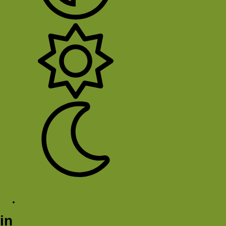
System
Licht
Donker
Sluit Menu
Tags
in