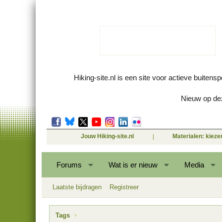
Hiking-site.nl is een site voor actieve buitens
Nieuw op dez
Jouw Hiking-site.nl
Materialen: kiez
Forums
Wat is er nieuw
Media
Laatste bijdragen
Registreer
Tags