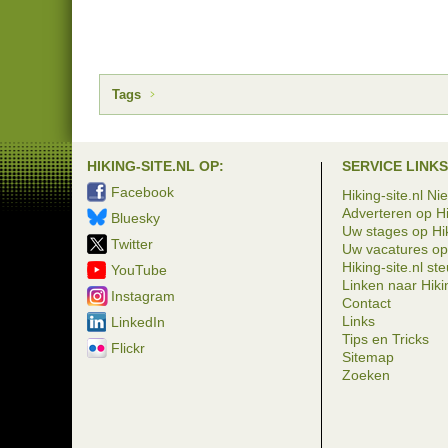
Tags
HIKING-SITE.NL OP:
SERVICE LINKS
Facebook
Hiking-site.nl Ni
Adverteren op Hi
Bluesky
Uw stages op Hik
Twitter
Uw vacatures op 
Hiking-site.nl st
YouTube
Linken naar Hikin
Instagram
Contact
Links
LinkedIn
Tips en Tricks
Flickr
Sitemap
Zoeken