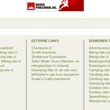
EXTERNE LINKS
DOMEINEN 
euwsbrief
Chestpack.nl
Adventureraci
king-site.nl
Zenith Aventura
Biking-site.c
ing-site.nl
Sheltersuit Foundation
Biking-site.nl
Hiking-site.nl
Tailor-Made Tours (Wandel- en
Buitensportsit
eunt
hikingtochten in Ierland)
Buitensport-si
g-site.nl
Glamping-Site.nl, dé site voor
Camping-site.
liefhebbers van luxe kamperen
Climbing-sit
Koala's Crafts patchwork
Climbing-site.
Glamping-site
Outdoor-site
Outdoor-site.
Speedhiking.
Wandel-site.n