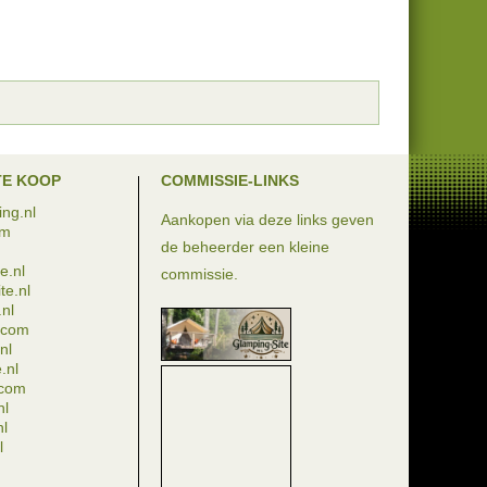
TE KOOP
COMMISSIE-LINKS
ng.nl
Aankopen via deze links geven
om
de beheerder een kleine
e.nl
commissie.
te.nl
nl
e.com
nl
.nl
.com
nl
nl
l