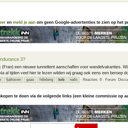
eer
en
meld je aan
om geen Google-advertenties te zien op het p
 endurance 3?
 (Fran) een nieuwe tunneltent aanschaffen voor wandelvakanties. Wij 
Na al tijden veel hier te lezen wilden wij graag ook eens een beroep do
e
fjallraven
gaas
hilleberg
keb
nallo
Reacties: 8
Forum:
Discu
nkopen te doen via de volgende links (een kleine commissie op a