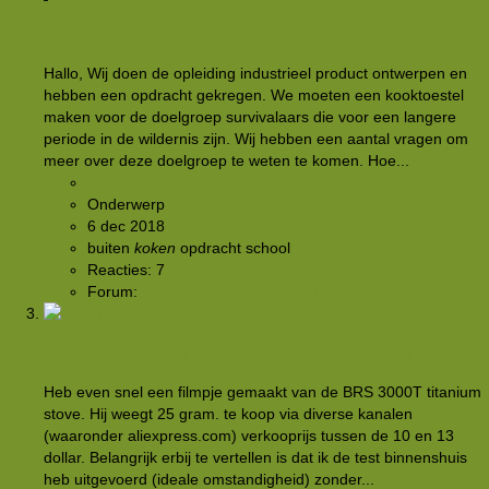
aantal vragen
Hallo, Wij doen de opleiding industrieel product ontwerpen en
hebben een opdracht gekregen. We moeten een kooktoestel
maken voor de doelgroep survivalaars die voor een langere
periode in de wildernis zijn. Wij hebben een aantal vragen om
meer over deze doelgroep te weten te komen. Hoe...
ipo20
Onderwerp
6 dec 2018
buiten
koken
opdracht
school
Reacties: 7
Forum:
Discussie: koken en voeding
BRS 3000T titanium stove water test (filmpje)
Heb even snel een filmpje gemaakt van de BRS 3000T titanium
stove. Hij weegt 25 gram. te koop via diverse kanalen
(waaronder aliexpress.com) verkooprijs tussen de 10 en 13
dollar. Belangrijk erbij te vertellen is dat ik de test binnenshuis
heb uitgevoerd (ideale omstandigheid) zonder...