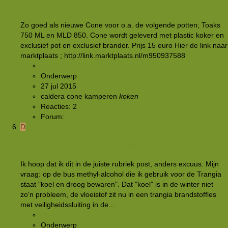
Trail Designs Caldera Cone
Zo goed als nieuwe Cone voor o.a. de volgende potten; Toaks
750 ML en MLD 850. Cone wordt geleverd met plastic koker en
exclusief pot en exclusief brander. Prijs 15 euro Hier de link naar
marktplaats ; http://link.marktplaats.nl/m950937588
wess77
Onderwerp
27 jul 2015
caldera cone
kamperen
koken
Reacties: 2
Forum:
Buitensportmarkt
D
Methyl alcohol tbv Trangia veilig bewaren
Ik hoop dat ik dit in de juiste rubriek post, anders excuus. Mijn
vraag: op de bus methyl-alcohol die ik gebruik voor de Trangia
staat "koel en droog bewaren". Dat "koel" is in de winter niet
zo'n probleem, de vloeistof zit nu in een trangia brandstoffles
met veiligheidssluiting in de...
Doddel
Onderwerp