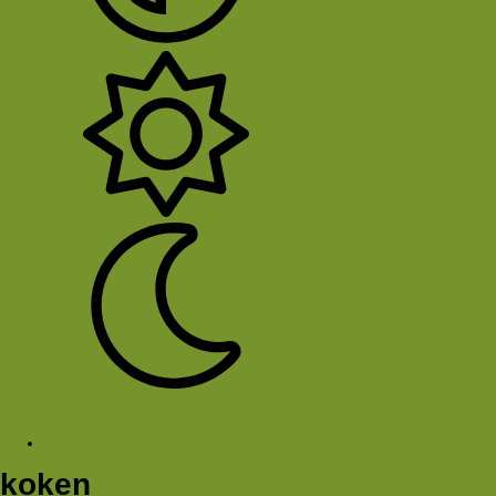
System
Licht
Donker
Sluit Menu
Tags
koken