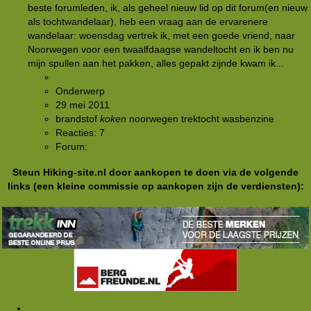
beste forumleden, ik, als geheel nieuw lid op dit forum(en nieuw
als tochtwandelaar), heb een vraag aan de ervarenere
wandelaar: woensdag vertrek ik, met een goede vriend, naar
Noorwegen voor een twaalfdaagse wandeltocht en ik ben nu
mijn spullen aan het pakken, alles gepakt zijnde kwam ik...
bernini
Onderwerp
29 mei 2011
brandstof
koken
noorwegen
trektocht
wasbenzine
Reacties: 7
Forum:
Discussie: koken en voeding
Steun Hiking-site.nl door aankopen te doen via de volgende
links (een kleine commissie op aankopen zijn de verdiensten):
Tags