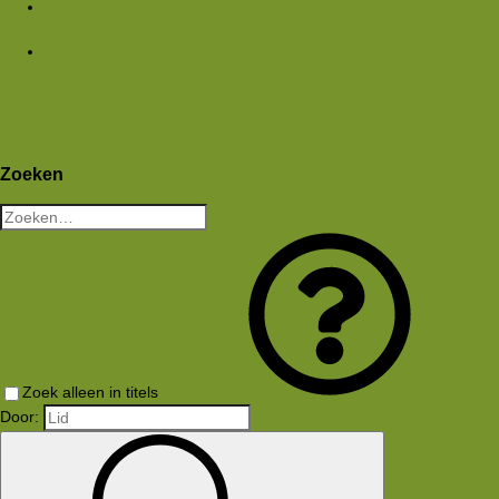
Media
Nieuwe media
Nieuwe reacties
Zoek media
Leden
Huidige bezoekers
Nieuwe profiel berichten
Aanmelden
Registreren
Wat is er nieuw
Zoeken
Zoeken
Zoek alleen in titels
Door: