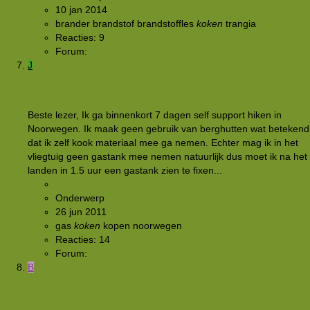
10 jan 2014
brander
brandstof
brandstoffles
koken
trangia
Reacties: 9
Forum:
Discussie: koken en voeding
J
Gas tank kopen
Beste lezer, Ik ga binnenkort 7 dagen self support hiken in
Noorwegen. Ik maak geen gebruik van berghutten wat betekend
dat ik zelf kook materiaal mee ga nemen. Echter mag ik in het
vliegtuig geen gastank mee nemen natuurlijk dus moet ik na het
landen in 1.5 uur een gastank zien te fixen...
jessezijlstra
Onderwerp
26 jun 2011
gas
koken
kopen
noorwegen
Reacties: 14
Forum:
Discussie: koken en voeding
B
hoeveel brandstof trektocht Noorwegen