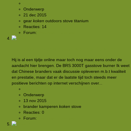
wess77
Onderwerp
21 dec 2015
gear
koken
outdoors
stove
titanium
Reacties: 14
Forum:
Discussie: materialen
BRS-3000T portable gasstove burner (13 euro)
Hij is al een tijdje online maar toch nog maar eens onder de
aandacht hier brengen. De BRS 3000T gasstove burner Ik weet
dat Chinese branders vaak discussie opleveren m.b.t kwaliteit
en prestatie, maar dat er de laatste tijd toch steeds meer
positieve berichten op internet verschijnen over...
wess77
Onderwerp
13 nov 2015
brander
kamperen
koken
stove
Reacties: 0
Forum:
Discussie: materialen