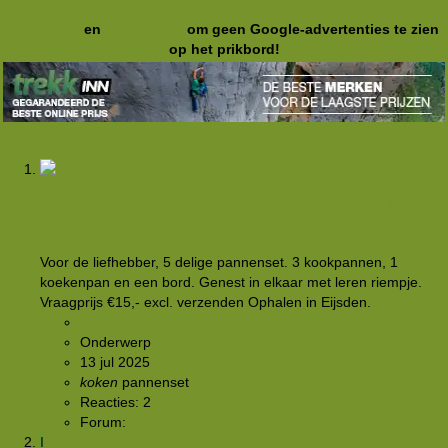
Registreer
en
meld je aan
om geen Google-advertenties te zien
op het prikbord!
[VERKOCHT]
Aluminium pannenset scouting jaren
‘50
Voor de liefhebber, 5 delige pannenset. 3 kookpannen, 1
koekenpan en een bord. Genest in elkaar met leren riempje.
Vraagprijs €15,- excl. verzenden Ophalen in Eijsden.
Bob van der Heijden
Onderwerp
13 jul 2025
koken
pannenset
Reacties: 2
Forum:
Buitensportmarkt
I