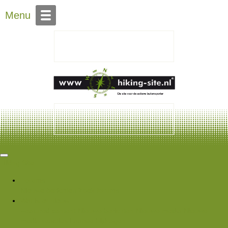
Over Hiking-site.nl
Menu
Hiking Site
Forums
Nieuwe berichten
Zoek forums
Wat is er nieuw
Featured content
Nieuwe berichten
Nieuwe media
Nieuwe
media reacties
Laatste bijdragen