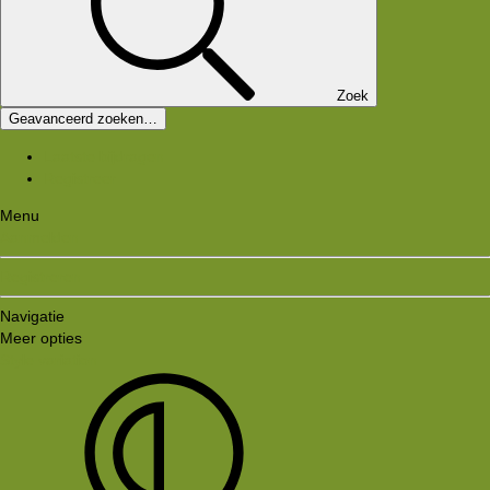
Zoek
Geavanceerd zoeken…
Laatste bijdragen
Registreer
Menu
Aanmelden
Registreren
Navigatie
Meer opties
Style variation