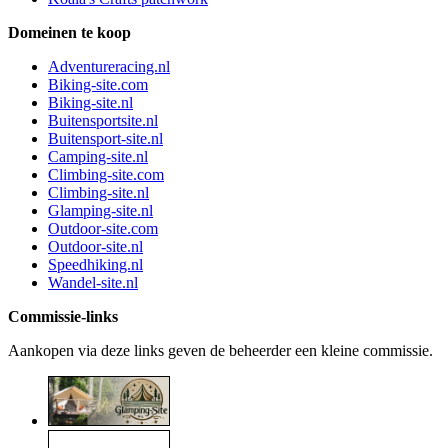
Domeinen te koop
Adventureracing.nl
Biking-site.com
Biking-site.nl
Buitensportsite.nl
Buitensport-site.nl
Camping-site.nl
Climbing-site.com
Climbing-site.nl
Glamping-site.nl
Outdoor-site.com
Outdoor-site.nl
Speedhiking.nl
Wandel-site.nl
Commissie-links
Aankopen via deze links geven de beheerder een kleine commissie.