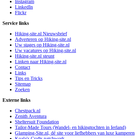
Instagram
LinkedIn
Flickr
Service links
Hiking-site.nl Nieuwsbrief
Adverteren op Hiking-site.nl
Uw stages op Hiking-site.nl
Uw vacatures op Hiking-site.nl
Hiking-site.nl steunt
Linken naar Hiking-site.nl
Contact
Links
Tips en Tricks
Sitemap
Zoeken
Externe links
Chestpack.nl
Zenith Aventura
Sheltersuit Foundation
Tailor-Made Tours (Wandel- en hikingtochten in Ierland)
Glamping-Site.nl, dé site voor liefhebbers van luxe kamperen
Koala's Crafts patchwork