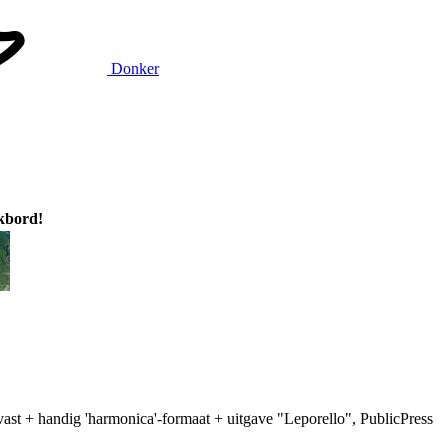
Donker
ikbord!
st + handig 'harmonica'-formaat + uitgave "Leporello", PublicPress