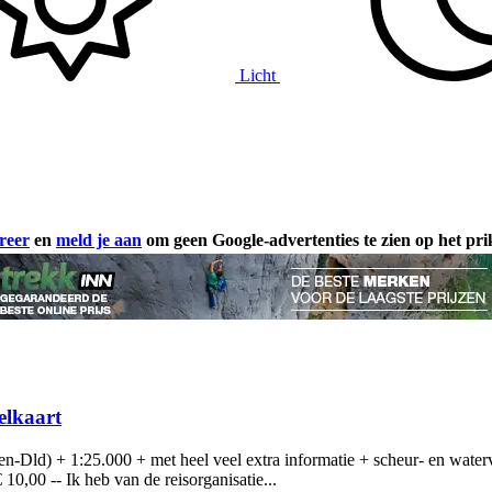
Licht
reer
en
meld je aan
om geen Google-advertenties te zien op het pr
lkaart
Dld) + 1:25.000 + met heel veel extra informatie + scheur- en waterva
0,00 -- Ik heb van de reisorganisatie...