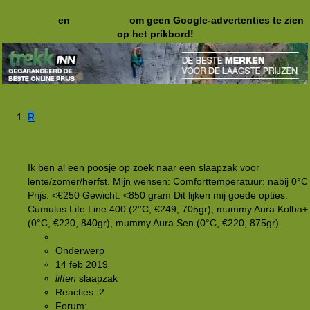
Registreer
en
meld je aan
om geen Google-advertenties te zien
op het prikbord!
R
Cumulus vs. Aura slaapzakkeuze
Ik ben al een poosje op zoek naar een slaapzak voor
lente/zomer/herfst. Mijn wensen: Comforttemperatuur: nabij 0°C
Prijs: <€250 Gewicht: <850 gram Dit lijken mij goede opties:
Cumulus Lite Line 400 (2°C, €249, 705gr), mummy Aura Kolba+
(0°C, €220, 840gr), mummy Aura Sen (0°C, €220, 875gr)...
ruttger
Onderwerp
14 feb 2019
liften
slaapzak
Reacties: 2
Forum:
Discussie: materialen