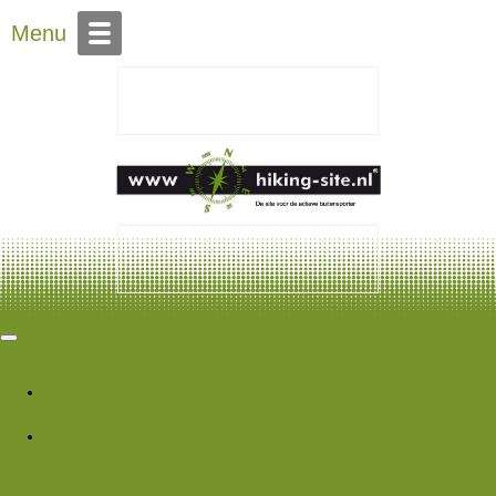
Over Hiking-site.nl
Menu
Hiking Site
Forums
Nieuwe berichten
Zoek forums
Wat is er nieuw
Featured content
Nieuwe berichten
Nieuwe media
Nieuwe
media reacties
Laatste bijdragen