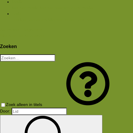
Media
Nieuwe media
Nieuwe reacties
Zoek media
Leden
Huidige bezoekers
Nieuwe profiel berichten
Aanmelden
Registreren
Wat is er nieuw
Zoeken
Zoeken
Zoek alleen in titels
Door: