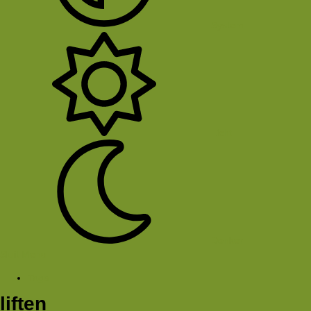
System
Licht
Donker
Sluit Menu
Tags
liften