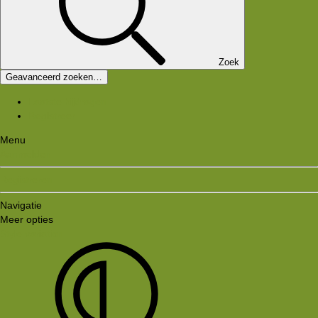
Zoek
Geavanceerd zoeken…
Laatste bijdragen
Registreer
Menu
Aanmelden
Registreren
Navigatie
Meer opties
Style variation