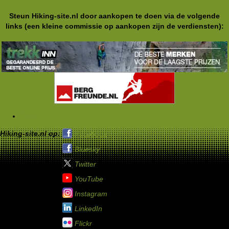
Steun Hiking-site.nl door aankopen te doen via de volgende
links (een kleine commissie op aankopen zijn de verdiensten):
Tags
Hiking-site.nl op:
Facebook
Bluesky
Twitter
YouTube
Instagram
LinkedIn
Flickr