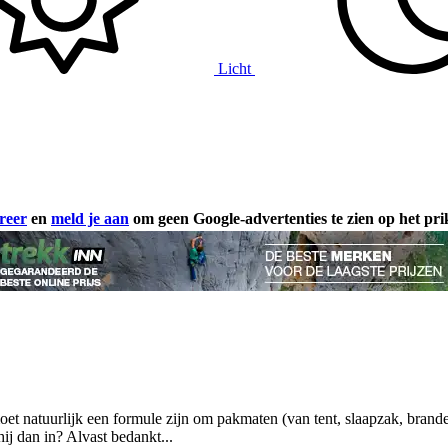
Licht
reer
en
meld je aan
om geen Google-advertenties te zien op het pr
oet natuurlijk een formule zijn om pakmaten (van tent, slaapzak, brande
ij dan in? Alvast bedankt...