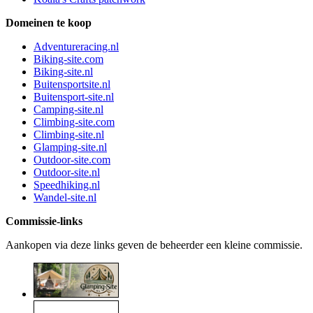
Domeinen te koop
Adventureracing.nl
Biking-site.com
Biking-site.nl
Buitensportsite.nl
Buitensport-site.nl
Camping-site.nl
Climbing-site.com
Climbing-site.nl
Glamping-site.nl
Outdoor-site.com
Outdoor-site.nl
Speedhiking.nl
Wandel-site.nl
Commissie-links
Aankopen via deze links geven de beheerder een kleine commissie.