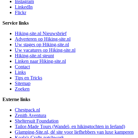
Instagram
LinkedIn
Flickr
Service links
Hiking-site.nl Nieuwsbrief
Adverteren op Hiking-site.nl
Uw stages op Hiking-site.nl
Uw vacatures op Hiking-site.nl
Hiking-site.nl steunt
Linken naar Hiking-site.nl
Contact
Links
Tips en Tricks
Sitemap
Zoeken
Externe links
Chestpack.nl
Zenith Aventura
Sheltersuit Foundation
Tailor-Made Tours (Wandel- en hikingtochten in Ierland)
Glamping-Site.nl, dé site voor liefhebbers van luxe kamperen
Koala's Crafts patchwork