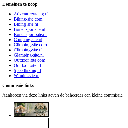
Domeinen te koop
Adventureracing.nl
Biking-site.com
Biking-site.nl
Buitensportsite.nl
Buitensport-site.nl
Camping-site.nl
Climbing-site.com
Climbing-site.nl
Glamping-site.nl
Outdoor-site.com
Outdoor-site.nl
Speedhiking.nl
Wandel-site.nl
Commissie-links
Aankopen via deze links geven de beheerder een kleine commissie.