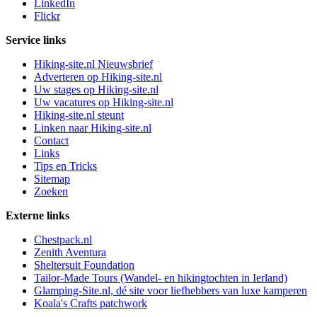
LinkedIn
Flickr
Service links
Hiking-site.nl Nieuwsbrief
Adverteren op Hiking-site.nl
Uw stages op Hiking-site.nl
Uw vacatures op Hiking-site.nl
Hiking-site.nl steunt
Linken naar Hiking-site.nl
Contact
Links
Tips en Tricks
Sitemap
Zoeken
Externe links
Chestpack.nl
Zenith Aventura
Sheltersuit Foundation
Tailor-Made Tours (Wandel- en hikingtochten in Ierland)
Glamping-Site.nl, dé site voor liefhebbers van luxe kamperen
Koala's Crafts patchwork