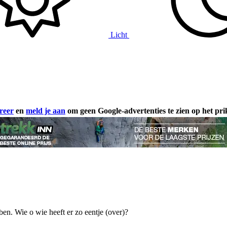
Licht
reer
en
meld je aan
om geen Google-advertenties te zien op het pr
en. Wie o wie heeft er zo eentje (over)?