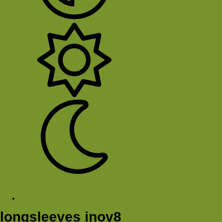
System
Licht
Donker
Sluit Menu
Tags
longsleeves inov8