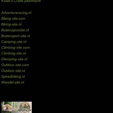
Koala's Crafts patchwork
Domeinen te koop
Adventureracing.nl
Biking-site.com
Biking-site.nl
Buitensportsite.nl
Buitensport-site.nl
Camping-site.nl
Climbing-site.com
Climbing-site.nl
Glamping-site.nl
Outdoor-site.com
Outdoor-site.nl
Speedhiking.nl
Wandel-site.nl
Commissie-links
Aankopen via deze links geven de beheerder een kleine commissie.