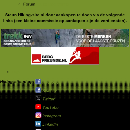
Forum:
Buitensportmarkt
Steun Hiking-site.nl door aankopen te doen via de volgende
links (een kleine commissie op aankopen zijn de verdiensten):
Tags
Hiking-site.nl op:
Facebook
Bluesky
Twitter
YouTube
Instagram
LinkedIn