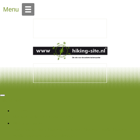
Over Hiking-site.nl
Menu
Hiking Site
Forums
Nieuwe berichten
Zoek forums
Wat is er nieuw
Featured content
Nieuwe berichten
Nieuwe media
Nieuwe
media reacties
Laatste bijdragen