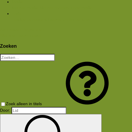
Media
Nieuwe media
Nieuwe reacties
Zoek media
Leden
Huidige bezoekers
Nieuwe profiel berichten
Aanmelden
Registreren
Wat is er nieuw
Zoeken
Zoeken
Zoek alleen in titels
Door: