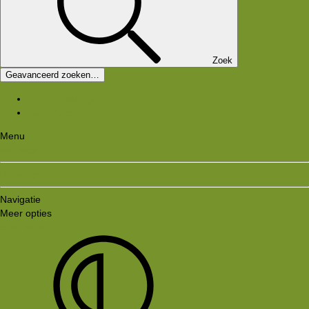
Zoek
Geavanceerd zoeken…
Laatste bijdragen
Registreer
Menu
Aanmelden
Registreren
Navigatie
Meer opties
Style variation