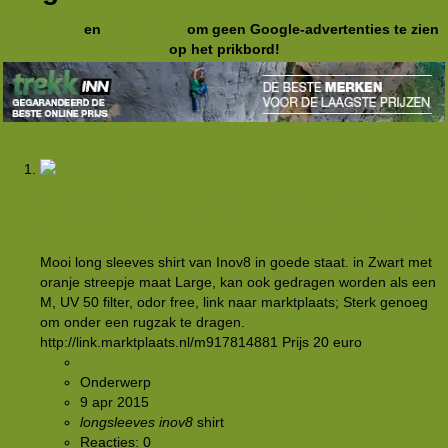
Registreer
en
meld je aan
om geen Google-advertenties te zien
op het prikbord!
TE KOOP: Inov8 Base 175 elite long sleeves shirt
maat L
Mooi long sleeves shirt van Inov8 in goede staat. in Zwart met
oranje streepje maat Large, kan ook gedragen worden als een
M, UV 50 filter, odor free, link naar marktplaats; Sterk genoeg
om onder een rugzak te dragen.
http://link.marktplaats.nl/m917814881 Prijs 20 euro
wess77
Onderwerp
9 apr 2015
longsleeves
inov8
shirt
Reacties: 0