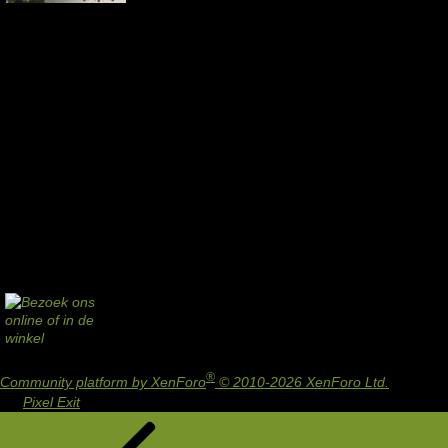
®
Community platform by XenForo
© 2010-2026 XenForo Ltd.
Design
by:
Pixel Exit