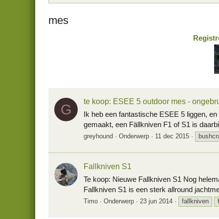
mes
Registr
te koop: ESEE 5 outdoor mes - ongebru
G
Ik heb een fantastische ESEE 5 liggen, en 
gemaakt, een Fällkniven F1 of S1 is daarb
greyhound
Onderwerp
11 dec 2015
bushcra
Fallkniven S1
Te koop: Nieuwe Fallkniven S1 Nog helemaa
Fallkniven S1 is een sterk allround jachtmes,
Timo
Onderwerp
23 jun 2014
fallkniven