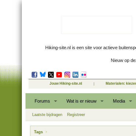
Hiking-site.nl is een site voor actieve buitens
Nieuw op dez
Jouw Hiking-site.nl
Materialen: kiez
Forums
Wat is er nieuw
Media
Laatste bijdragen
Registreer
Tags