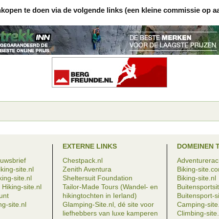
nkopen te doen via de volgende links (een kleine commissie op a
EXTERNE LINKS
DOMEINEN 
euwsbrief
Chestpack.nl
Adventureraci
king-site.nl
Zenith Aventura
Biking-site.c
ing-site.nl
Sheltersuit Foundation
Biking-site.nl
Hiking-site.nl
Tailor-Made Tours (Wandel- en
Buitensportsit
eunt
hikingtochten in Ierland)
Buitensport-si
g-site.nl
Glamping-Site.nl, dé site voor
Camping-site.
liefhebbers van luxe kamperen
Climbing-sit