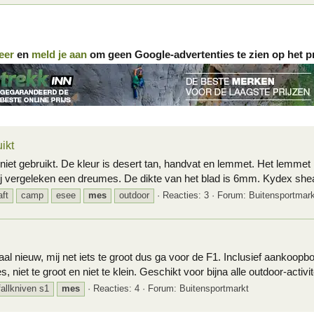
eer
en
meld je aan
om geen Google-advertenties te zien op het p
ikt
niet gebruikt. De kleur is desert tan, handvat en lemmet. Het lemmet 
ij vergeleken een dreumes. De dikte van het blad is 6mm. Kydex sheat
ft
camp
esee
mes
outdoor
Reacties: 3
Forum:
Buitensportmark
l nieuw, mij net iets te groot dus ga voor de F1. Inclusief aankoo
 niet te groot en niet te klein. Geschikt voor bijna alle outdoor-activit
fallkniven s1
mes
Reacties: 4
Forum:
Buitensportmarkt