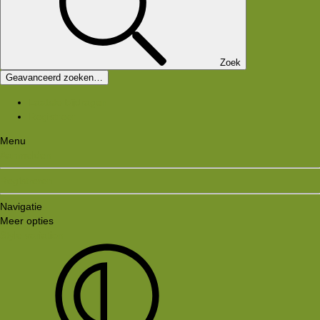
Zoek
Geavanceerd zoeken…
Laatste bijdragen
Registreer
Menu
Aanmelden
Registreren
Navigatie
Meer opties
Style variation