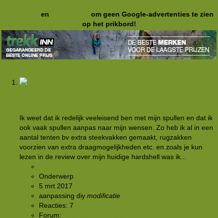
Registreer
en
meld je aan
om geen Google-advertenties te zien
op het prikbord!
Materiaal modificaties
Ik weet dat ik redelijk veeleisend ben met mijn spullen en dat ik
ook vaak spullen aanpas naar mijn wensen. Zo heb ik al in een
aantal tenten bv extra steekvakken gemaakt, rugzakken
voorzien van extra draagmogelijkheden etc. en zoals je kun
lezen in de review over mijn huidige hardshell was ik...
B@se
Onderwerp
5 mrt 2017
aanpassing
diy
modificatie
Reacties: 7
Forum:
Discussie: materialen