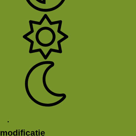
System
Licht
Donker
Sluit Menu
Tags
modificatie