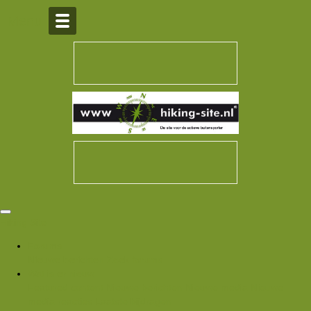
Over Hiking-site.nl
Menu
Hiking Site
Forums
Nieuwe berichten
Zoek forums
Wat is er nieuw
Featured content
Nieuwe berichten
Nieuwe media
Nieuwe
media reacties
Laatste bijdragen