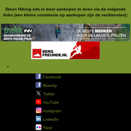
Steun Hiking-site.nl door aankopen te doen via de volgende
links (een kleine commissie op aankopen zijn de verdiensten):
Tags
Hiking-site.nl op:
Facebook
Bluesky
Twitter
YouTube
Instagram
LinkedIn
Flickr