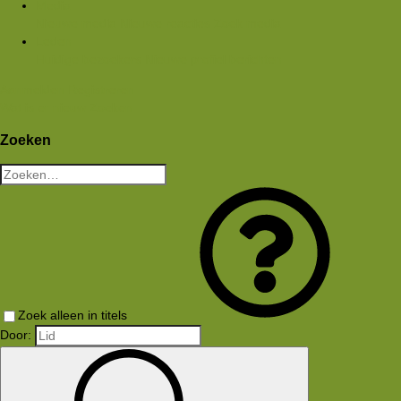
Media
Nieuwe media
Nieuwe reacties
Zoek media
Leden
Huidige bezoekers
Nieuwe profiel berichten
Aanmelden
Registreren
Wat is er nieuw
Zoeken
Zoeken
Zoek alleen in titels
Door: