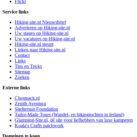
Flickr
Service links
Hiking-site.nl Nieuwsbrief
Adverteren op Hiking-site.nl
Uw stages op Hiking-site.nl
Uw vacatures op Hiking-site.nl
Hiking-site.nl steunt
Linken naar Hiking-site.nl
Contact
Links
Tips en Tricks
Sitemap
Zoeken
Externe links
Chestpack.nl
Zenith Aventura
Sheltersuit Foundation
Tailor-Made Tours (Wandel- en hikingtochten in Ierland)
Glamping-Site.nl, dé site voor liefhebbers van luxe kamperen
Koala's Crafts patchwork
Domeinen te koop