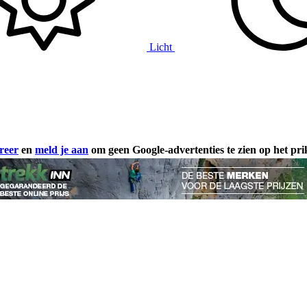
Licht
reer
en
meld je aan
om geen Google-advertenties te zien op het pr