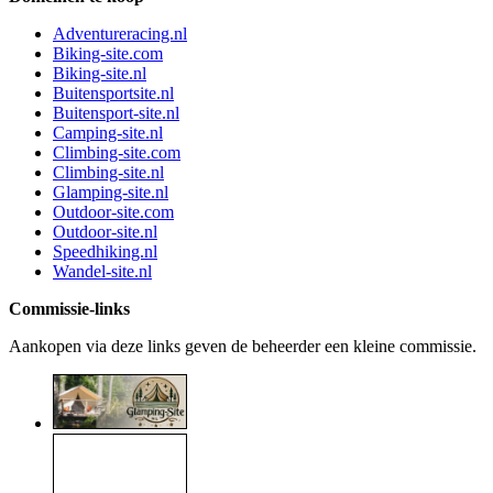
Adventureracing.nl
Biking-site.com
Biking-site.nl
Buitensportsite.nl
Buitensport-site.nl
Camping-site.nl
Climbing-site.com
Climbing-site.nl
Glamping-site.nl
Outdoor-site.com
Outdoor-site.nl
Speedhiking.nl
Wandel-site.nl
Commissie-links
Aankopen via deze links geven de beheerder een kleine commissie.