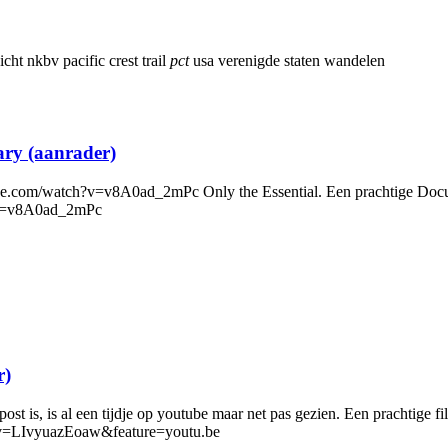
icht
nkbv
pacific crest trail
pct
usa
verenigde staten
wandelen
ary (aanrader)
tube.com/watch?v=v8A0ad_2mPc Only the Essential. Een prachtige Docu
h?v=v8A0ad_2mPc
r)
epost is, is al een tijdje op youtube maar net pas gezien. Een prachtig
h?v=LIvyuazEoaw&feature=youtu.be