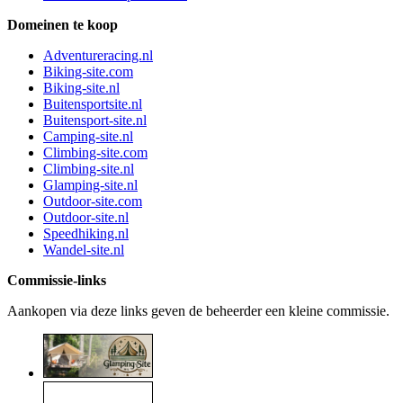
Domeinen te koop
Adventureracing.nl
Biking-site.com
Biking-site.nl
Buitensportsite.nl
Buitensport-site.nl
Camping-site.nl
Climbing-site.com
Climbing-site.nl
Glamping-site.nl
Outdoor-site.com
Outdoor-site.nl
Speedhiking.nl
Wandel-site.nl
Commissie-links
Aankopen via deze links geven de beheerder een kleine commissie.