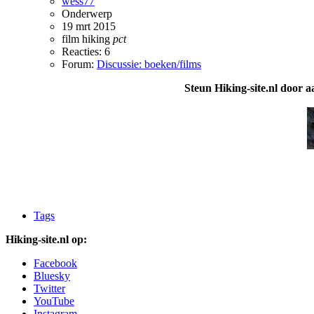
wess77
Onderwerp
19 mrt 2015
film
hiking
pct
Reacties: 6
Forum:
Discussie: boeken/films
Steun Hiking-site.nl door a
Tags
Hiking-site.nl op:
Facebook
Bluesky
Twitter
YouTube
Instagram