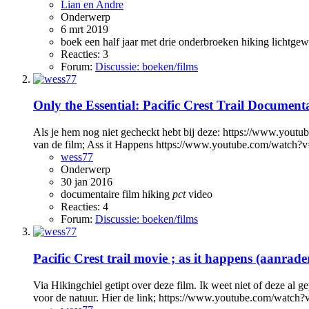
Lian en Andre
Onderwerp
6 mrt 2019
boek
een half jaar met drie onderbroeken
hiking
lichtgew
Reacties: 3
Forum:
Discussie: boeken/films
Only the Essential: Pacific Crest Trail Document
Als je hem nog niet gecheckt hebt bij deze: https://www.you
van de film; Ass it Happens https://www.youtube.com/watc
wess77
Onderwerp
30 jan 2016
documentaire
film
hiking
pct
video
Reacties: 4
Forum:
Discussie: boeken/films
Pacific Crest trail movie ; as it happens (aanrade
Via Hikingchiel getipt over deze film. Ik weet niet of deze al g
voor de natuur. Hier de link; https://www.youtube.com/watc