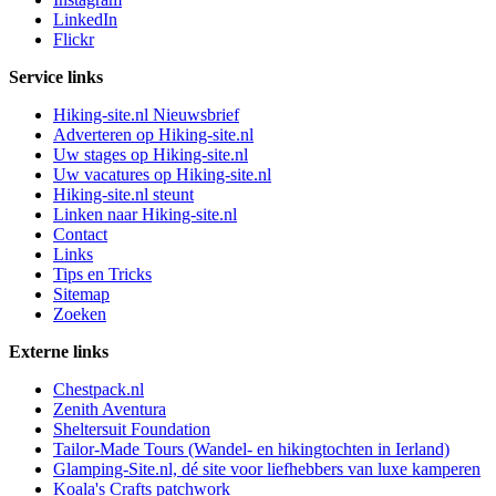
LinkedIn
Flickr
Service links
Hiking-site.nl Nieuwsbrief
Adverteren op Hiking-site.nl
Uw stages op Hiking-site.nl
Uw vacatures op Hiking-site.nl
Hiking-site.nl steunt
Linken naar Hiking-site.nl
Contact
Links
Tips en Tricks
Sitemap
Zoeken
Externe links
Chestpack.nl
Zenith Aventura
Sheltersuit Foundation
Tailor-Made Tours (Wandel- en hikingtochten in Ierland)
Glamping-Site.nl, dé site voor liefhebbers van luxe kamperen
Koala's Crafts patchwork