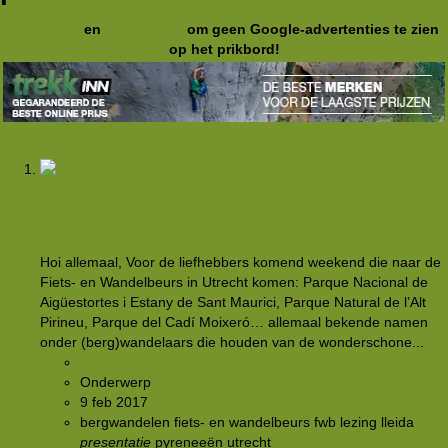
Registreer
en
meld je aan
om geen Google-advertenties te zien
op het prikbord!
Lezing: Duurzaam (berg)wandelen in de natuurparken
van Lleida, de Catalaanse Pyreneeën
Hoi allemaal, Voor de liefhebbers komend weekend die naar de
Fiets- en Wandelbeurs in Utrecht komen: Parque Nacional de
Aigüestortes i Estany de Sant Maurici, Parque Natural de l’Alt
Pirineu, Parque del Cadí Moixeró… allemaal bekende namen
onder (berg)wandelaars die houden van de wonderschone...
Rkoome
Onderwerp
9 feb 2017
bergwandelen
fiets- en wandelbeurs
fwb
lezing
lleida
presentatie
pyreneeën
utrecht