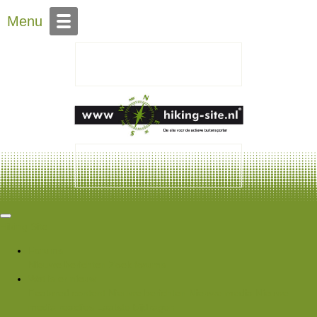
Over Hiking-site.nl
Menu
Hiking Site
Forums
Nieuwe berichten
Zoek forums
Wat is er nieuw
Featured content
Nieuwe berichten
Nieuwe media
Nieuwe
media reacties
Laatste bijdragen