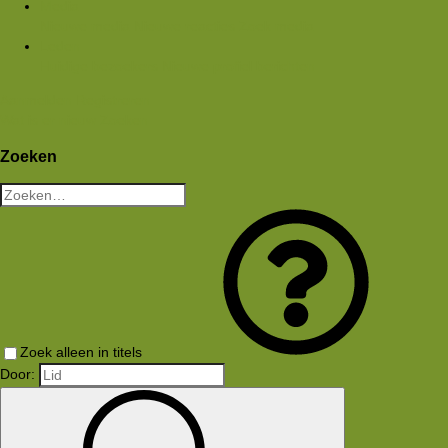
Media
Nieuwe media
Nieuwe reacties
Zoek media
Leden
Huidige bezoekers
Nieuwe profiel berichten
Aanmelden
Registreren
Wat is er nieuw
Zoeken
Zoeken
Zoek alleen in titels
Door: