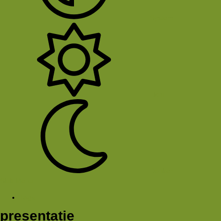
System
Licht
Donker
Sluit Menu
Tags
presentatie