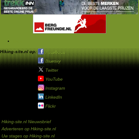
Tags
Hiking-site.nl op:
Facebook
Bluesky
Twitter
YouTube
Instagram
LinkedIn
Flickr
Service links
Hiking-site.nl Nieuwsbrief
Adverteren op Hiking-site.nl
Uw stages op Hiking-site.nl