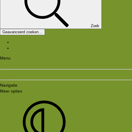
Zoek
Geavanceerd zoeken…
Laatste bijdragen
Registreer
Menu
Aanmelden
Registreren
Navigatie
Meer opties
Style variation