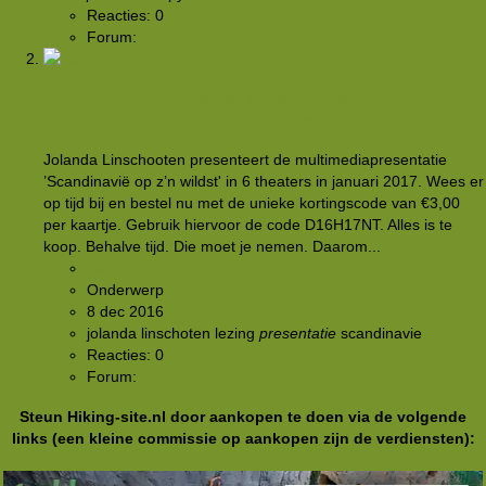
Reacties: 0
Forum:
Rond het kampvuur
INGEZONDEN: multimediapresentatie ’Scandinavië
op z’n wildst' (Jolanda Linschoten)
Jolanda Linschooten presenteert de multimediapresentatie
’Scandinavië op z’n wildst' in 6 theaters in januari 2017. Wees er
op tijd bij en bestel nu met de unieke kortingscode van €3,00
per kaartje. Gebruik hiervoor de code D16H17NT. Alles is te
koop. Behalve tijd. Die moet je nemen. Daarom...
Rkoome
Onderwerp
8 dec 2016
jolanda linschoten
lezing
presentatie
scandinavie
Reacties: 0
Forum:
Discussie: boeken/films
Steun Hiking-site.nl door aankopen te doen via de volgende
links (een kleine commissie op aankopen zijn de verdiensten):