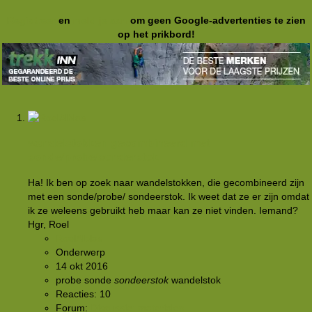
Registreer
en
meld je aan
om geen Google-advertenties te zien
op het prikbord!
wandelstokken gecombineerd met
sonde/probe/sonderstok
Ha! Ik ben op zoek naar wandelstokken, die gecombineerd zijn
met een sonde/probe/ sondeerstok. Ik weet dat ze er zijn omdat
ik ze weleens gebruikt heb maar kan ze niet vinden. Iemand?
Hgr, Roel
RoelAlblas
Onderwerp
14 okt 2016
probe
sonde
sondeerstok
wandelstok
Reacties: 10
Forum:
Discussie: materialen