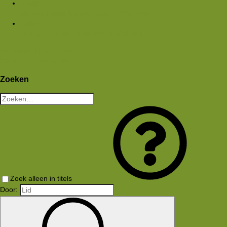
Media
Nieuwe media
Nieuwe reacties
Zoek media
Leden
Huidige bezoekers
Nieuwe profiel berichten
Aanmelden
Registreren
Wat is er nieuw
Zoeken
Zoeken
Zoek alleen in titels
Door: