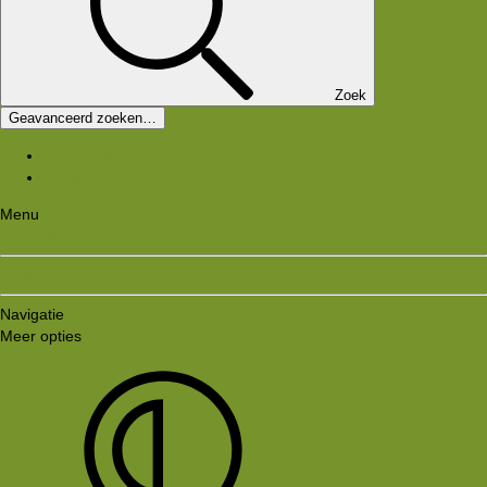
Zoek
Geavanceerd zoeken…
Laatste bijdragen
Registreer
Menu
Aanmelden
Registreren
Navigatie
Meer opties
Style variation