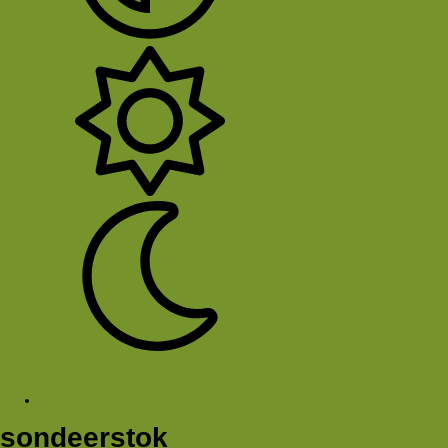
System
Licht
Donker
Sluit Menu
Tags
sondeerstok