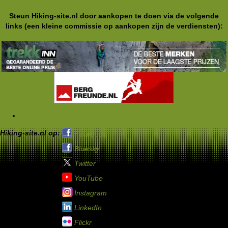
Steun Hiking-site.nl door aankopen te doen via de volgende
links (een kleine commissie op aankopen zijn de verdiensten):
Tags
Hiking-site.nl op:
Facebook
Bluesky
Twitter
YouTube
Instagram
LinkedIn
Flickr