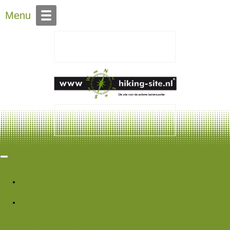
Over Hiking-site.nl
Menu
Hiking Site
Forums
Nieuwe berichten
Zoek forums
Wat is er nieuw
Featured content
Nieuwe berichten
Nieuwe media
Nieuwe
media reacties
Laatste bijdragen