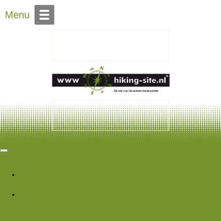
Over Hiking-site.nl
Menu
Hiking Site
Forums
Nieuwe berichten
Zoek forums
Wat is er nieuw
Featured content
Nieuwe berichten
Nieuwe media
Nieuwe
media reacties
Laatste bijdragen