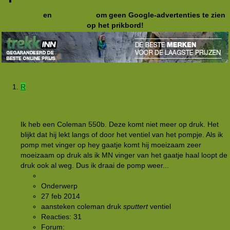
Registreer
en
meld je aan
om geen Google-advertenties te zien
op het prikbord!
R
Coleman 550b ventiel is lek
Ik heb een Coleman 550b. Deze komt niet meer op druk. Het
blijkt dat hij lekt langs of door het ventiel van het pompje. Als ik
pomp met vinger op hey gaatje komt hij moeizaam zeer
moeizaam op druk als ik MN vinger van het gaatje haal loopt de
druk ook al weg. Dus ik draai de pomp weer...
rinuspro
Onderwerp
27 feb 2014
aansteken
coleman
druk
sputtert
ventiel
Reacties: 31
Forum:
Discussie: koken en voeding