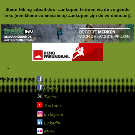
Steun Hiking-site.nl door aankopen te doen via de volgende
links (een kleine commissie op aankopen zijn de verdiensten):
Tags
Hiking-site.nl op:
Facebook
Bluesky
Twitter
YouTube
Instagram
LinkedIn
Flickr