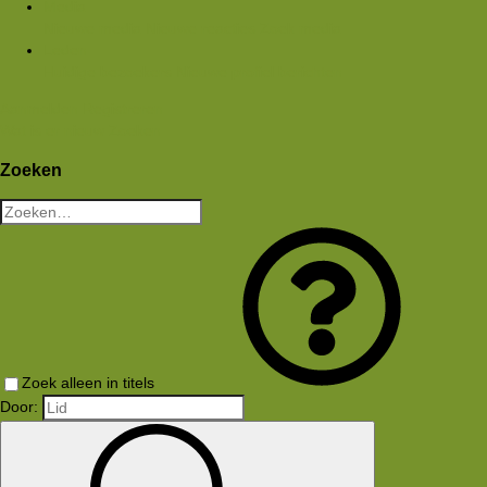
Media
Nieuwe media
Nieuwe reacties
Zoek media
Leden
Huidige bezoekers
Nieuwe profiel berichten
Aanmelden
Registreren
Wat is er nieuw
Zoeken
Zoeken
Zoek alleen in titels
Door: