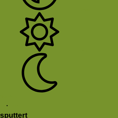
System
Licht
Donker
Sluit Menu
Tags
sputtert