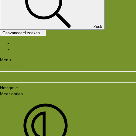
Zoek
Geavanceerd zoeken…
Laatste bijdragen
Registreer
Menu
Aanmelden
Registreren
Navigatie
Meer opties
Style variation