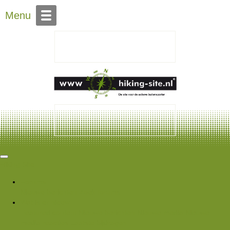
Over Hiking-site.nl
Menu
Hiking Site
Forums
Nieuwe berichten
Zoek forums
Wat is er nieuw
Featured content
Nieuwe berichten
Nieuwe media
Nieuwe
media reacties
Laatste bijdragen