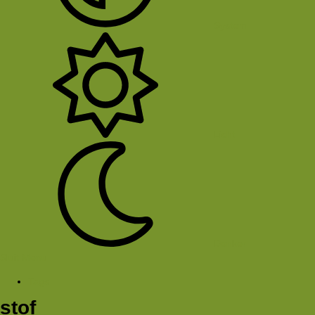
System
Licht
Donker
Sluit Menu
Tags
stof