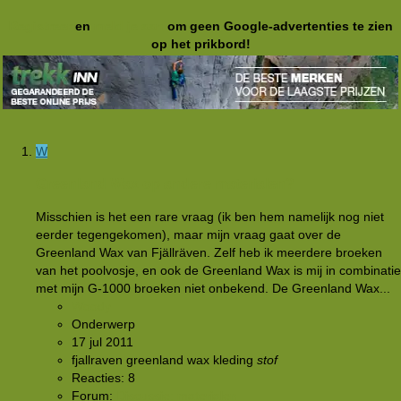
Registreer
en
meld je aan
om geen Google-advertenties te zien
op het prikbord!
W
Greenland Wax op andere materialen?
Misschien is het een rare vraag (ik ben hem namelijk nog niet
eerder tegengekomen), maar mijn vraag gaat over de
Greenland Wax van Fjällräven. Zelf heb ik meerdere broeken
van het poolvosje, en ook de Greenland Wax is mij in combinatie
met mijn G-1000 broeken niet onbekend. De Greenland Wax...
Woody
Onderwerp
17 jul 2011
fjallraven
greenland wax
kleding
stof
Reacties: 8
Forum:
Discussie: materialen