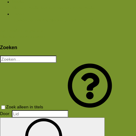
Media
Nieuwe media
Nieuwe reacties
Zoek media
Leden
Huidige bezoekers
Nieuwe profiel berichten
Aanmelden
Registreren
Wat is er nieuw
Zoeken
Zoeken
Zoek alleen in titels
Door: