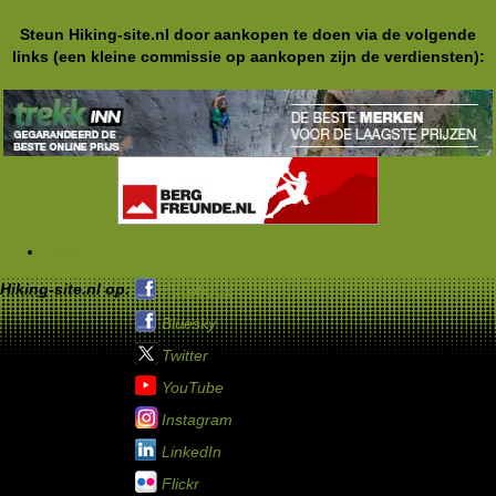
Steun Hiking-site.nl door aankopen te doen via de volgende
links (een kleine commissie op aankopen zijn de verdiensten):
Tags
Hiking-site.nl op:
Facebook
Bluesky
Twitter
YouTube
Instagram
LinkedIn
Flickr