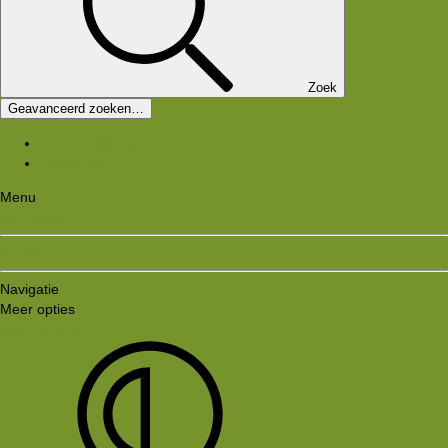
Zoek
Geavanceerd zoeken…
Laatste bijdragen
Registreer
Menu
Aanmelden
Registreren
Navigatie
Meer opties
Style variation