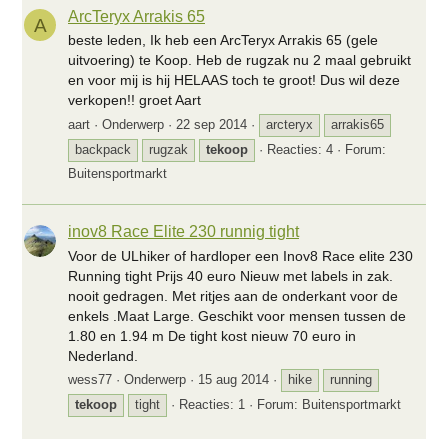
ArcTeryx Arrakis 65
A
beste leden, Ik heb een ArcTeryx Arrakis 65 (gele
uitvoering) te Koop. Heb de rugzak nu 2 maal gebruikt
en voor mij is hij HELAAS toch te groot! Dus wil deze
verkopen!! groet Aart
aart
Onderwerp
22 sep 2014
arcteryx
arrakis65
backpack
rugzak
tekoop
Reacties: 4
Forum:
Buitensportmarkt
inov8 Race Elite 230 runnig tight
Voor de ULhiker of hardloper een Inov8 Race elite 230
Running tight Prijs 40 euro Nieuw met labels in zak.
nooit gedragen. Met ritjes aan de onderkant voor de
enkels .Maat Large. Geschikt voor mensen tussen de
1.80 en 1.94 m De tight kost nieuw 70 euro in
Nederland.
wess77
Onderwerp
15 aug 2014
hike
running
tekoop
tight
Reacties: 1
Forum:
Buitensportmarkt