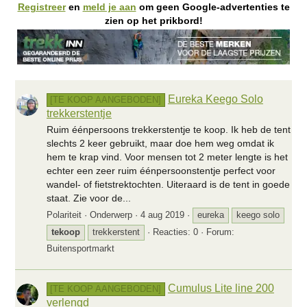
Registreer
en
meld je aan
om geen Google-advertenties te
zien op het prikbord!
Eureka Keego Solo
[TE KOOP AANGEBODEN]
trekkerstentje
Ruim éénpersoons trekkerstentje te koop. Ik heb de tent
slechts 2 keer gebruikt, maar doe hem weg omdat ik
hem te krap vind. Voor mensen tot 2 meter lengte is het
echter een zeer ruim éénpersoonstentje perfect voor
wandel- of fietstrektochten. Uiteraard is de tent in goede
staat. Zie voor de...
Polariteit
Onderwerp
4 aug 2019
eureka
keego solo
tekoop
trekkerstent
Reacties: 0
Forum:
Buitensportmarkt
Cumulus Lite line 200
[TE KOOP AANGEBODEN]
verlengd