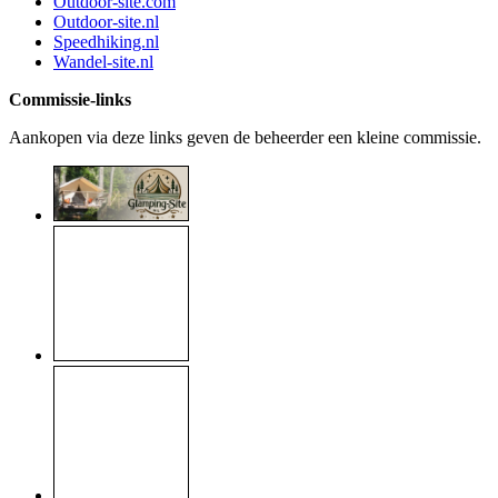
Outdoor-site.com
Outdoor-site.nl
Speedhiking.nl
Wandel-site.nl
Commissie-links
Aankopen via deze links geven de beheerder een kleine commissie.