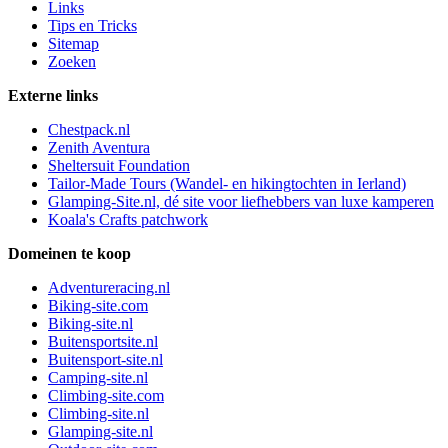
Links
Tips en Tricks
Sitemap
Zoeken
Externe links
Chestpack.nl
Zenith Aventura
Sheltersuit Foundation
Tailor-Made Tours (Wandel- en hikingtochten in Ierland)
Glamping-Site.nl, dé site voor liefhebbers van luxe kamperen
Koala's Crafts patchwork
Domeinen te koop
Adventureracing.nl
Biking-site.com
Biking-site.nl
Buitensportsite.nl
Buitensport-site.nl
Camping-site.nl
Climbing-site.com
Climbing-site.nl
Glamping-site.nl