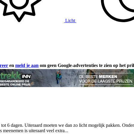
Licht
reer
en
meld je aan
om geen Google-advertenties te zien op het pr
 tot 6 dagen. Uiteraard moeten we dan zo licht mogelijk pakken. Onderw
meenemen is uiteraard veel extra...