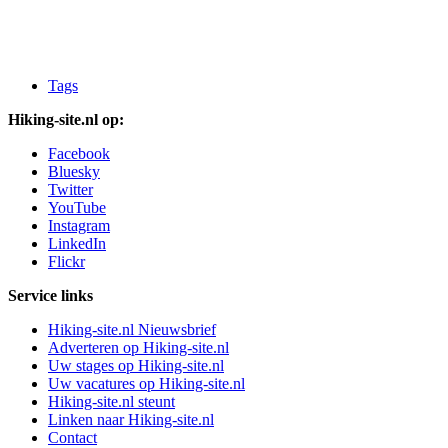
Tags
Hiking-site.nl op:
Facebook
Bluesky
Twitter
YouTube
Instagram
LinkedIn
Flickr
Service links
Hiking-site.nl Nieuwsbrief
Adverteren op Hiking-site.nl
Uw stages op Hiking-site.nl
Uw vacatures op Hiking-site.nl
Hiking-site.nl steunt
Linken naar Hiking-site.nl
Contact