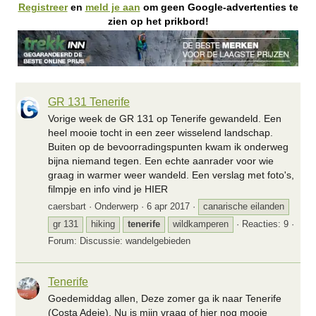
Registreer
en
meld je aan
om geen Google-advertenties te
zien op het prikbord!
GR 131 Tenerife
Vorige week de GR 131 op Tenerife gewandeld. Een
heel mooie tocht in een zeer wisselend landschap.
Buiten op de bevoorradingspunten kwam ik onderweg
bijna niemand tegen. Een echte aanrader voor wie
graag in warmer weer wandeld. Een verslag met foto's,
filmpje en info vind je HIER
caersbart
Onderwerp
6 apr 2017
canarische eilanden
gr 131
hiking
tenerife
wildkamperen
Reacties: 9
Forum:
Discussie: wandelgebieden
Tenerife
Goedemiddag allen, Deze zomer ga ik naar Tenerife
(Costa Adeje). Nu is mijn vraag of hier nog mooie