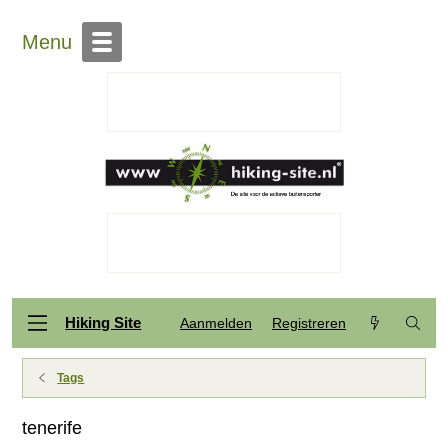
Menu
Hiking Site
Aanmelden
Registreren
Tags
tenerife