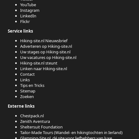
YouTube
Instagram
LinkedIn
Flickr
Service links
Hiking-site.nl Nieuwsbrief
Adverteren op Hiking-site.nl
Uw stages op Hiking-site.nl
Uw vacatures op Hiking-site.nl
Hiking-site.nl steunt
Linken naar Hiking-site.nl
Contact
Links
Tips en Tricks
Sitemap
Zoeken
Externe links
Chestpack.nl
Zenith Aventura
Sheltersuit Foundation
Tailor-Made Tours (Wandel- en hikingtochten in Ierland)
Glamping-Site.nl, dé site voor liefhebbers van luxe