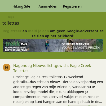
Hiking Site
Aanmelden
Registreren
Tags
toilettas
Registreer
en
meld je aan
om geen Google-advertenties
te zien op het prikbord!
Nagenoeg Nieuwe lichtgewicht Eagle Creek
H
Toilettas
Prachtige Eagle Creek toilettas 1x weekend
gebruikt...dus echt als nieuw. Hierna op verjaardag een
andere gekregen van mijn vriendin, vandaar nu te
koop. Envelop model die je kunt uitklappen (3
compartimenten met zeer veel vakjes met en zonder
ritsen) en op kunt hangen aan de handige haak in de...