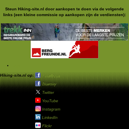
Steun Hiking-site.nl door aankopen te doen via de volgende
links (een kleine commissie op aankopen zijn de verdiensten):
Tags
Hiking-site.nl op:
Facebook
Bluesky
Twitter
YouTube
Instagram
LinkedIn
Flickr