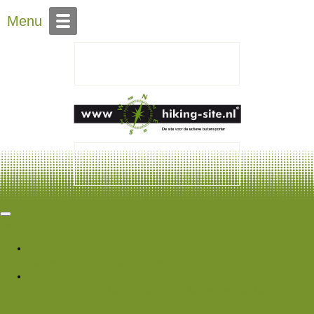
Over Hiking-site.nl
Menu
Hiking Site
Forums
Nieuwe berichten
Zoek forums
Wat is er nieuw
Featured content
Nieuwe berichten
Nieuwe media
Nieuwe
media reacties
Laatste bijdragen