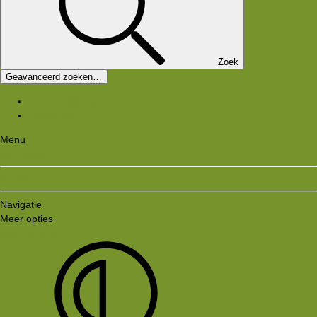
Zoek
Geavanceerd zoeken…
Laatste bijdragen
Registreer
Menu
Aanmelden
Registreren
Navigatie
Meer opties
Style variation