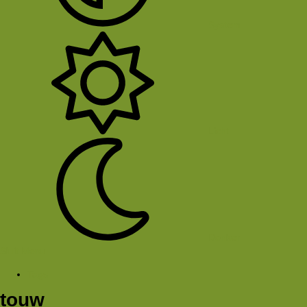
System
Licht
Donker
Sluit Menu
Tags
touw