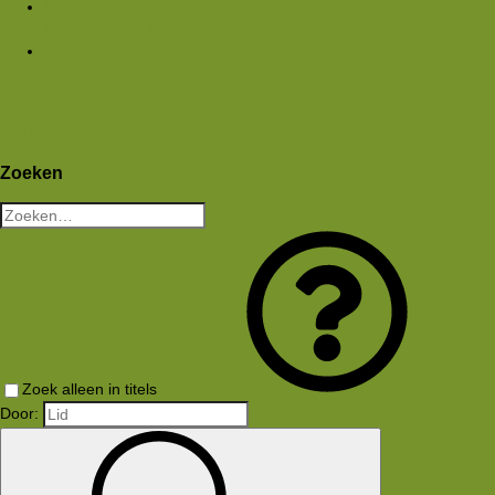
Media
Nieuwe media
Nieuwe reacties
Zoek media
Leden
Huidige bezoekers
Nieuwe profiel berichten
Aanmelden
Registreren
Wat is er nieuw
Zoeken
Zoeken
Zoek alleen in titels
Door: