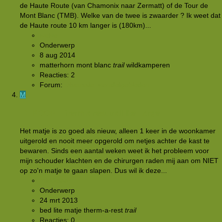
de Haute Route (van Chamonix naar Zermatt) of de Tour de
Mont Blanc (TMB). Welke van de twee is zwaarder ? Ik weet dat
de Haute route 10 km langer is (180km)...
welve
Onderwerp
8 aug 2014
matterhorn
mont blanc
trail
wildkamperen
Reacties: 2
Forum:
Discussie: wandelgebieden
M
TE KOOP: Therm a rest trail lite Large
Het matje is zo goed als nieuw, alleen 1 keer in de woonkamer
uitgerold en nooit meer opgerold om netjes achter de kast te
bewaren. Sinds een aantal weken weet ik het probleem voor
mijn schouder klachten en de chirurgen raden mij aan om NIET
op zo'n matje te gaan slapen. Dus wil ik deze...
middelaar
Onderwerp
24 mrt 2013
bed
lite
matje
therm-a-rest
trail
Reacties: 0