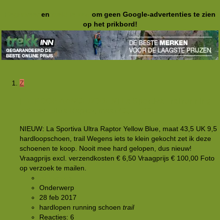
Registreer
en
meld je aan
om geen Google-advertenties te zien
op het prikbord!
Z
[TE KOOP AANGEBODEN]
La Sportiva Trailrunning
schoen Ultra Raptor, maat 43,5 UK9,5
NIEUW: La Sportiva Ultra Raptor Yellow Blue, maat 43,5 UK 9,5
hardloopschoen, trail Wegens iets te klein gekocht zet ik deze
schoenen te koop. Nooit mee hard gelopen, dus nieuw!
Vraagprijs excl. verzendkosten € 6,50 Vraagprijs € 100,00 Foto
op verzoek te mailen.
zonneroos
Onderwerp
28 feb 2017
hardlopen
running
schoen
trail
Reacties: 6