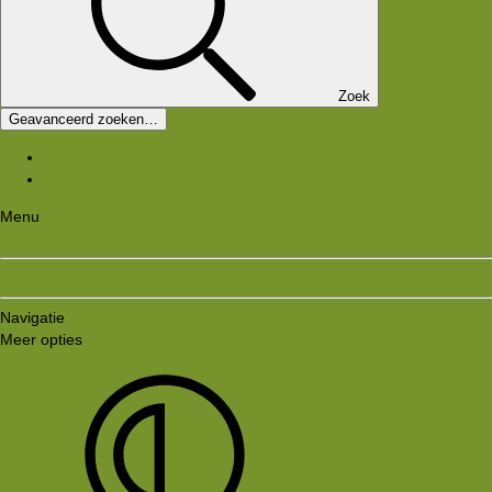
Zoek
Geavanceerd zoeken…
Laatste bijdragen
Registreer
Menu
Aanmelden
Registreren
Navigatie
Meer opties
Style variation