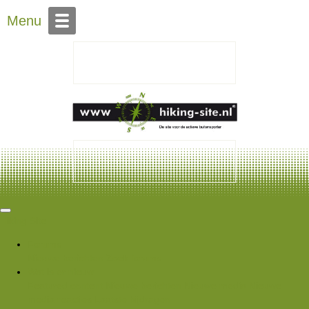
Over Hiking-site.nl
Menu
Hiking Site
Forums
Nieuwe berichten
Zoek forums
Wat is er nieuw
Featured content
Nieuwe berichten
Nieuwe media
Nieuwe
media reacties
Laatste bijdragen