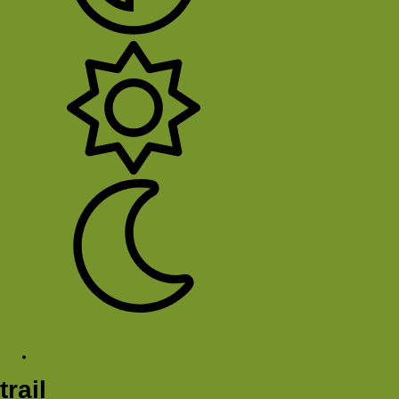
System
Licht
Donker
Sluit Menu
Tags
trail