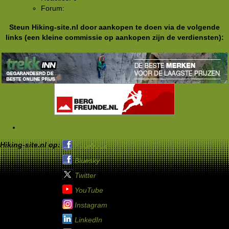
Forum:
Buitensportmarkt
Steun Hiking-site.nl door aankopen te doen via de volgende
links (een kleine commissie op aankopen zijn de verdiensten):
Tags
Hiking-site.nl op:
Facebook
Bluesky
Twitter
YouTube
Instagram
LinkedIn