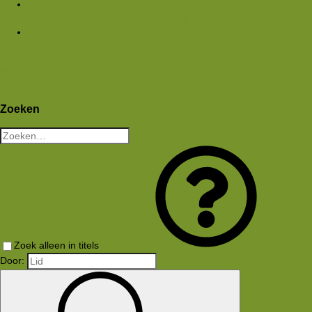
Media
Nieuwe media
Nieuwe reacties
Zoek media
Leden
Huidige bezoekers
Nieuwe profiel berichten
Aanmelden
Registreren
Wat is er nieuw
Zoeken
Zoeken
Zoek alleen in titels
Door: