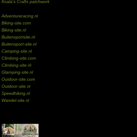
Koala's Crafts patchwork
Domeinen te koop
Adventureracing.nl
Biking-site.com
Biking-site.nl
Buitensportsite.nl
Buitensport-site.nl
Camping-site.nl
Climbing-site.com
Climbing-site.nl
Glamping-site.nl
Outdoor-site.com
Outdoor-site.nl
Speedhiking.nl
Wandel-site.nl
Commissie-links
Aankopen via deze links geven de beheerder een kleine commissie.