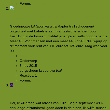
Forum:
Buitensportmarkt
TE KOOPL La Sportiva Ultra raptor schoenen maat 46
Gloednieuwe LA Sportiva ultra Raptor trail schooenen/
ongebruikt met Labels eraan. Fantastische schoen voor
trailhiking in de bossen/ middelgebergte en zelfs hooggebergte.
Maat 46. Voor mensen met een maat 44,5 of 45. Nieuwprijs op
dit moment varierent van 116 euro tot 135 euro. Mag weg voor
90...
wess77
Onderwerp
5 nov 2015
bergschoen
la sportiva
trail
Reacties: 1
Forum:
Buitensportmarkt
W
Haute Route of TMB
Hoi, Ik wil graag wat advies van jullie. Begin september wil ik
een lange-afstandstrail gaan doen in de alpen, ik twijfel tussen