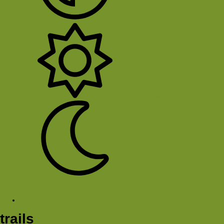
System
Licht
Donker
Sluit Menu
Tags
trails