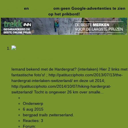
Registreer
en
meld je aan
om geen Google-advertenties te zien
op het prikbord!
Hardergrat Zwitsterland
Iemand bekend met de Hardergrat? (interlaken) Hier 2 links met
fantastische foto's! ; http://patitucciphoto.com/2013/07/13/the-
hardergrat-interlaken-switzerland/ en deze uit 2014;
http://patitucciphoto.com/2014/10/07/hiking-hardergrat-
switzerland/ Tocht is ongeveer 26 km over smalle...
wess77
Onderwerp
6 aug 2015
bergpad
trails
zwiterserland.
Reacties: 3
Forum:
Discussie: wandelgebieden