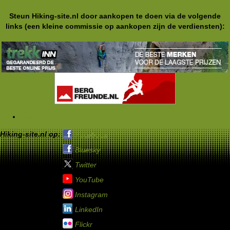
Steun Hiking-site.nl door aankopen te doen via de volgende
links (een kleine commissie op aankopen zijn de verdiensten):
Tags
Hiking-site.nl op:
Facebook
Bluesky
Twitter
YouTube
Instagram
LinkedIn
Flickr