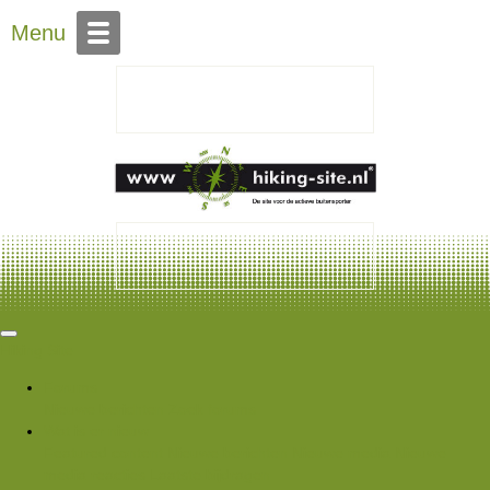
Over Hiking-site.nl
Menu
Hiking Site
Forums
Nieuwe berichten
Zoek forums
Wat is er nieuw
Featured content
Nieuwe berichten
Nieuwe media
Nieuwe
media reacties
Laatste bijdragen