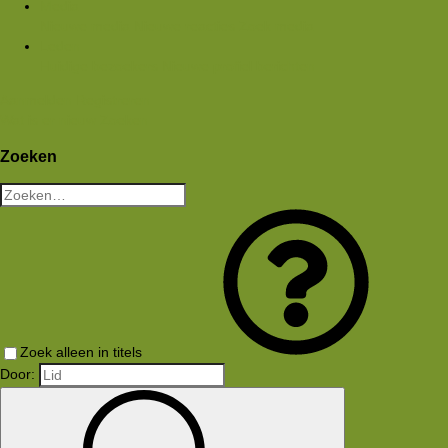
Media
Nieuwe media
Nieuwe reacties
Zoek media
Leden
Huidige bezoekers
Nieuwe profiel berichten
Aanmelden
Registreren
Wat is er nieuw
Zoeken
Zoeken
Zoek alleen in titels
Door: