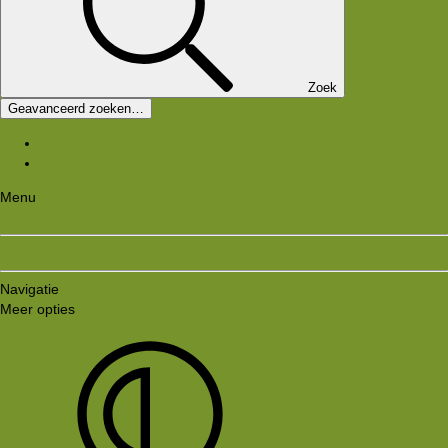
Zoek
Geavanceerd zoeken…
Laatste bijdragen
Registreer
Menu
Aanmelden
Registreren
Navigatie
Meer opties
Style variation