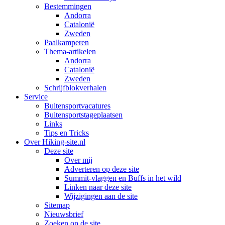
Bestemmingen
Andorra
Catalonië
Zweden
Paalkamperen
Thema-artikelen
Andorra
Catalonië
Zweden
Schrijfblokverhalen
Service
Buitensportvacatures
Buitensportstageplaatsen
Links
Tips en Tricks
Over Hiking-site.nl
Deze site
Over mij
Adverteren op deze site
Summit-vlaggen en Buffs in het wild
Linken naar deze site
Wijzigingen aan de site
Sitemap
Nieuwsbrief
Zoeken op de site