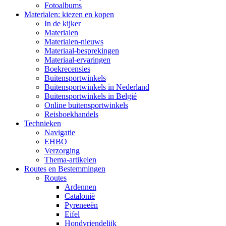
Fotoalbums
Materialen: kiezen en kopen
In de kijker
Materialen
Materialen-nieuws
Materiaal-besprekingen
Materiaal-ervaringen
Boekrecensies
Buitensportwinkels
Buitensportwinkels in Nederland
Buitensportwinkels in Belgié
Online buitensportwinkels
Reisboekhandels
Technieken
Navigatie
EHBO
Verzorging
Thema-artikelen
Routes en Bestemmingen
Routes
Ardennen
Catalonië
Pyreneeën
Eifel
Hondvriendelijk