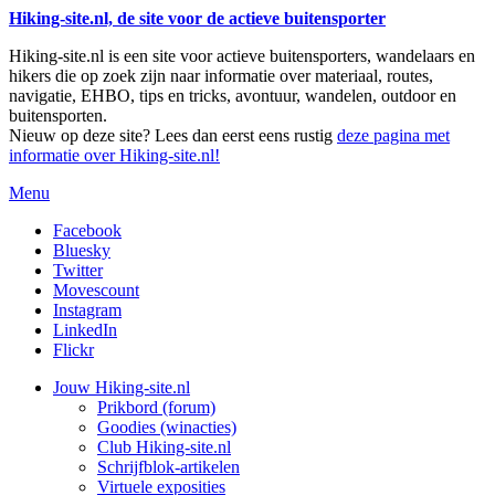
Hiking-site.nl, de site voor de actieve buitensporter
Hiking-site.nl is een site voor actieve buitensporters, wandelaars en
hikers die op zoek zijn naar informatie over materiaal, routes,
navigatie, EHBO, tips en tricks, avontuur, wandelen, outdoor en
buitensporten.
Nieuw op deze site? Lees dan eerst eens rustig
deze pagina met
informatie over Hiking-site.nl!
Menu
Facebook
Bluesky
Twitter
Movescount
Instagram
LinkedIn
Flickr
Jouw Hiking-site.nl
Prikbord (forum)
Goodies (winacties)
Club Hiking-site.nl
Schrijfblok-artikelen
Virtuele exposities