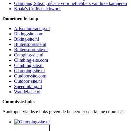
Glamping-Site.nl, dé site voor liefhebbers van luxe kamperen
Koala's Crafts patchwork
Domeinen te koop
Adventureracing.nl
Biking-site.com
Biking-site.nl
Buitensportsite.nl
Buitensport-site.nl
Camping-site.nl
Climbing-site.com
Climbing-site.nl
Glamping-site.nl
Outdoor-site.com
Outdoor-site.nl
Speedhiking.nl
Wandel-site.nl
Commissie-links
Aankopen via deze links geven de beheerder een kleine commissie.