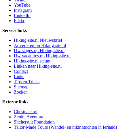
YouTube
Instagram
LinkedIn
Flickr
Service links
Hiking-site.nl Nieuwsbrief
Adverteren op Hiking-site.nl
Uw stages op Hiking-site.nl
Uw vacatures op Hiking-site.nl
Hiking-site.nl steunt
Linken naar Hiking-site.nl
Contact
Links
Tips en Tricks
Sitemap
Zoeken
Externe links
Chestpack.nl
Zenith Aventura
Sheltersuit Foundation
Tailor-Made Tours (Wandel- en hikingtochten in Ierland)