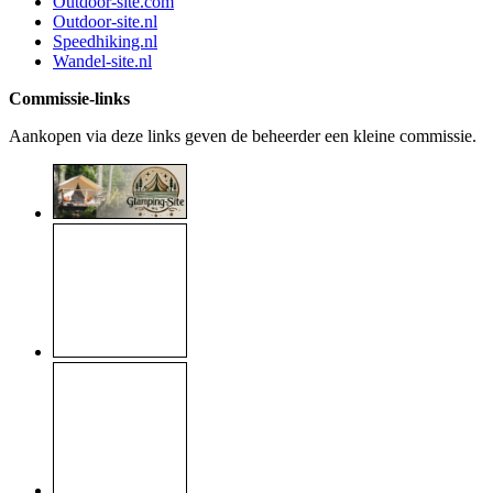
Outdoor-site.com
Outdoor-site.nl
Speedhiking.nl
Wandel-site.nl
Commissie-links
Aankopen via deze links geven de beheerder een kleine commissie.