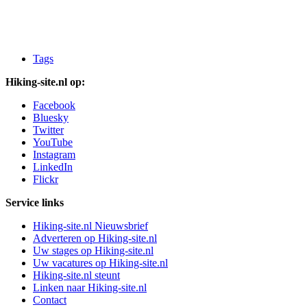
Tags
Hiking-site.nl op:
Facebook
Bluesky
Twitter
YouTube
Instagram
LinkedIn
Flickr
Service links
Hiking-site.nl Nieuwsbrief
Adverteren op Hiking-site.nl
Uw stages op Hiking-site.nl
Uw vacatures op Hiking-site.nl
Hiking-site.nl steunt
Linken naar Hiking-site.nl
Contact