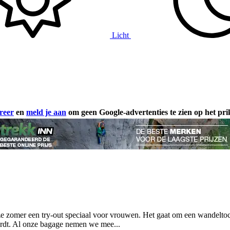
Licht
reer
en
meld je aan
om geen Google-advertenties te zien op het pr
ze zomer een try-out speciaal voor vrouwen. Het gaat om een wandeltoc
ordt. Al onze bagage nemen we mee...