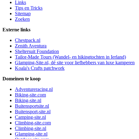
Links
Tips en Tricks
Sitemap
Zoeken
Externe links
Chestpack.nl
Zenith Aventura
Sheltersuit Foundation
Tailor-Made Tours (Wandel- en hikingtochten in Ierland)
Glamping-Site.nl, dé site voor liefhebbers van luxe kamperen
Koala's Crafts patchwork
Domeinen te koop
Adventureracing.nl
Biking-site.com
Biking-site.nl
Buitensportsite.nl
Buitensport-site.nl
Camping-site.nl
Climbing-site.com
Climbing-site.nl
Glamping-site.nl