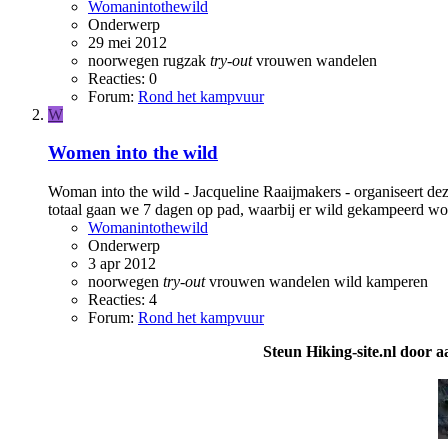
Womanintothewild
Onderwerp
29 mei 2012
noorwegen
rugzak
try-out
vrouwen
wandelen
Reacties: 0
Forum:
Rond het kampvuur
W
Women into the wild
Woman into the wild - Jacqueline Raaijmakers - organiseert de
totaal gaan we 7 dagen op pad, waarbij er wild gekampeerd wo
Womanintothewild
Onderwerp
3 apr 2012
noorwegen
try-out
vrouwen
wandelen
wild kamperen
Reacties: 4
Forum:
Rond het kampvuur
Steun Hiking-site.nl door a