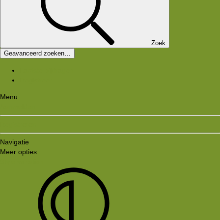
Zoek
Geavanceerd zoeken…
Laatste bijdragen
Registreer
Menu
Aanmelden
Registreren
Navigatie
Meer opties
Style variation