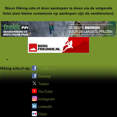
Steun Hiking-site.nl door aankopen te doen via de volgende
links (een kleine commissie op aankopen zijn de verdiensten):
Tags
Hiking-site.nl op:
Facebook
Bluesky
Twitter
YouTube
Instagram
LinkedIn
Flickr