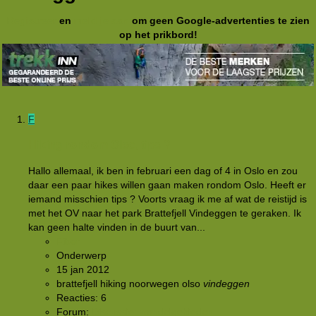
Registreer
en
meld je aan
om geen Google-advertenties te zien
op het prikbord!
F
Hiking rondom Olso, tips ?
Hallo allemaal, ik ben in februari een dag of 4 in Oslo en zou
daar een paar hikes willen gaan maken rondom Oslo. Heeft er
iemand misschien tips ? Voorts vraag ik me af wat de reistijd is
met het OV naar het park Brattefjell Vindeggen te geraken. Ik
kan geen halte vinden in de buurt van...
Fiber
Onderwerp
15 jan 2012
brattefjell
hiking
noorwegen
olso
vindeggen
Reacties: 6
Forum:
Discussie: wandelgebieden