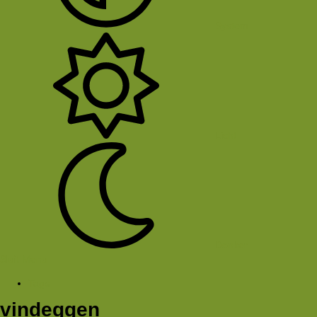
System
Licht
Donker
Sluit Menu
Tags
vindeggen