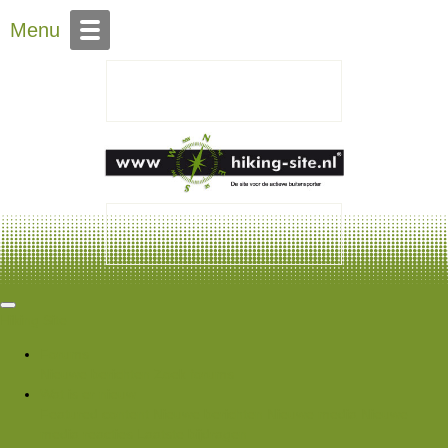
Over Hiking-site.nl
Menu
Hiking Site
Forums
Nieuwe berichten
Zoek forums
Wat is er nieuw
Featured content
Nieuwe berichten
Nieuwe media
Nieuwe
media reacties
Laatste bijdragen