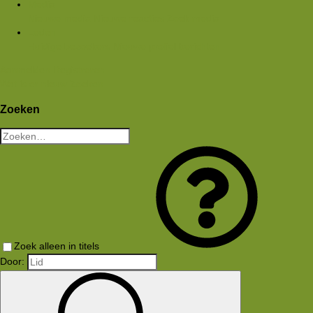
Media
Nieuwe media
Nieuwe reacties
Zoek media
Leden
Huidige bezoekers
Nieuwe profiel berichten
Aanmelden
Registreren
Wat is er nieuw
Zoeken
Zoeken
Zoek alleen in titels
Door: