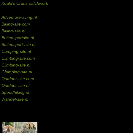
Koala's Crafts patchwork
Domeinen te koop
Adventureracing.nl
Biking-site.com
Biking-site.nl
Buitensportsite.nl
Buitensport-site.nl
Camping-site.nl
Climbing-site.com
Climbing-site.nl
Glamping-site.nl
Outdoor-site.com
Outdoor-site.nl
Speedhiking.nl
Wandel-site.nl
Commissie-links
Aankopen via deze links geven de beheerder een kleine commissie.