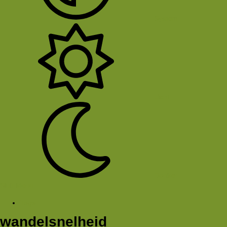
System
Licht
Donker
Sluit Menu
Tags
wandelsnelheid