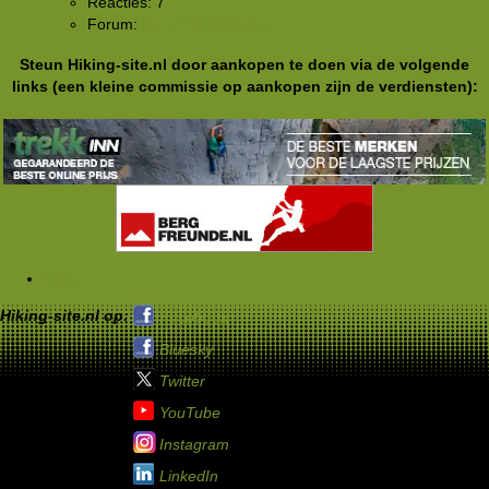
Reacties: 7
Forum:
Rond het kampvuur
Steun Hiking-site.nl door aankopen te doen via de volgende
links (een kleine commissie op aankopen zijn de verdiensten):
Tags
Hiking-site.nl op:
Facebook
Bluesky
Twitter
YouTube
Instagram
LinkedIn