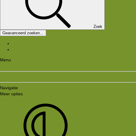
Zoek
Geavanceerd zoeken…
Laatste bijdragen
Registreer
Menu
Aanmelden
Registreren
Navigatie
Meer opties
Style variation