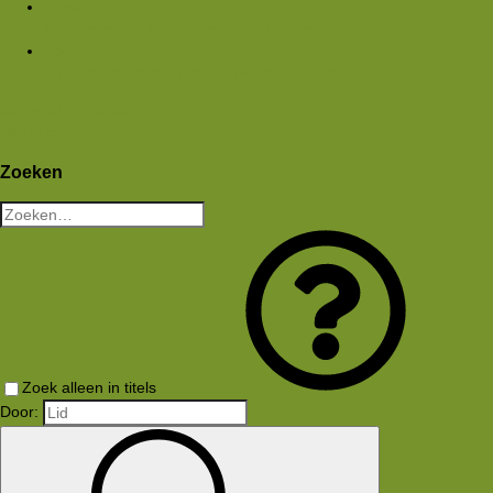
Media
Nieuwe media
Nieuwe reacties
Zoek media
Leden
Huidige bezoekers
Nieuwe profiel berichten
Aanmelden
Registreren
Wat is er nieuw
Zoeken
Zoeken
Zoek alleen in titels
Door: