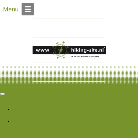
Over Hiking-site.nl
Menu
Hiking Site
Forums
Nieuwe berichten
Zoek forums
Wat is er nieuw
Featured content
Nieuwe berichten
Nieuwe media
Nieuwe
media reacties
Laatste bijdragen